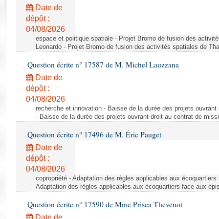
Rapports d'enquête
Date de
Rapports législatifs
dépôt :
Rapports sur l'application des lois
04/08/2026
Baromètre de l’application des lois
espace et politique spatiale - Projet Bromo de fusion des activit
Leonardo - Projet Bromo de fusion des activités spatiales de Tha
Question écrite n° 17587 de M. Michel Lauzzana
Dossiers législatifs
Date de
Budget et sécurité sociale
dépôt :
Questions écrites et orales
04/08/2026
Comptes rendus des débats
recherche et innovation - Baisse de la durée des projets ouvrant 
- Baisse de la durée des projets ouvrant droit au contrat de missi
Question écrite n° 17496 de M. Éric Pauget
Date de
dépôt :
04/08/2026
copropriété - Adaptation des règles applicables aux écoquartiers
Adaptation des règles applicables aux écoquartiers face aux épi
Question écrite n° 17590 de Mme Prisca Thevenot
Date de