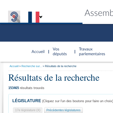
Assemb
Accèder à
la page
Vos
Travaux
Accueil
d'accueil
députés
parlementaires
Vous
Accueil
Recherche sur...
Résultats de la recherche
êtes
Résultats de la recherche
Général
ici
CONNEX
TRAVA
CONNA
DÉC
:
153465
résultats trouvés
LÉGISLATURE
(Cliquez sur l'un des boutons pour faire un choix
17e législature (X)
Précédentes législatures