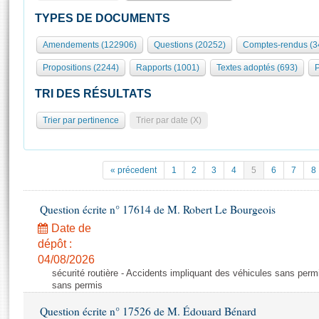
S'id
Présidence
Séance publique
Rôle et pouvoirs de l'Assemblée
Visiter l'Assemblée
TYPES DE DOCUMENTS
Fiches « Connaissance de l’Assemblée »
577 députés
Commissions et autres organes
Visite virtuelle du palais Bourbon
Amendements (122906)
Questions (20252)
Comptes-rendus (3
Organisation de l'Assemblée
Groupes politiques
Europe et International
Assister à une séance
Mot
Propositions (2244)
Rapports (1001)
Textes adoptés (693)
P
Présidence
Conférence des Présidents
Bureau
Collège des Ques
Élections législatives
Contrôle et évaluation
Accès des chercheurs à l’Assemblée
TRI DES RÉSULTATS
Congrès
Les évènements
S'inscrire
Trier par pertinence
Trier par date (X)
Pétitions
Statistiques et chiffres clés
Transparence et déontologie
Vous n'ave
Patrimoine
E
Documents de référence
« précedent
1
2
3
4
5
6
7
8
La Bibliothèque
( Constitution | Règlement de l'Assemblée ... )
Documents parlementaires
Les archives
Question écrite n° 17614 de M. Robert Le Bourgeois
Projets de loi
Contacts et plan d'accès
Date de
Propositions de loi
Histoire
Photos libres de droit
dépôt :
Amendements
Juniors
04/08/2026
Textes adoptés
sécurité routière - Accidents impliquant des véhicules sans perm
Anciennes législatures
sans permis
Liens vers les sites publics
Rapports d'information
Question écrite n° 17526 de M. Édouard Bénard