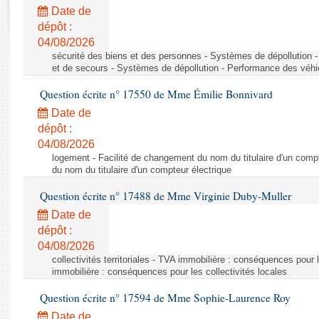
Rapports d'enquête
Date de
Rapports législatifs
dépôt :
Rapports sur l'application des lois
04/08/2026
Baromètre de l’application des lois
sécurité des biens et des personnes - Systèmes de dépollution 
et de secours - Systèmes de dépollution - Performance des véhi
Question écrite n° 17550 de Mme Émilie Bonnivard
Dossiers législatifs
Date de
Budget et sécurité sociale
dépôt :
Questions écrites et orales
04/08/2026
Comptes rendus des débats
logement - Facilité de changement du nom du titulaire d'un compt
du nom du titulaire d'un compteur électrique
Question écrite n° 17488 de Mme Virginie Duby-Muller
Date de
dépôt :
04/08/2026
collectivités territoriales - TVA immobilière : conséquences pour 
immobilière : conséquences pour les collectivités locales
Question écrite n° 17594 de Mme Sophie-Laurence Roy
Date de