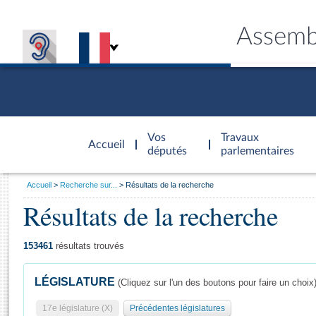
Assemb
Accèder à
la page
Vos
Travaux
Accueil
d'accueil
députés
parlementaires
Vous
Accueil
Recherche sur...
Résultats de la recherche
êtes
Résultats de la recherche
Général
ici
CONNEX
TRAVA
CONNA
DÉC
:
153461
résultats trouvés
LÉGISLATURE
(Cliquez sur l'un des boutons pour faire un choix
17e législature (X)
Précédentes législatures