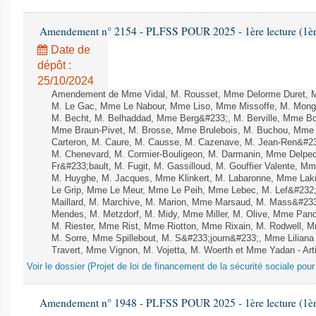
Amendement n° 2154 - PLFSS POUR 2025 - 1ère lecture (1ère 
Date de
dépôt :
25/10/2024
Amendement de Mme Vidal, M. Rousset, Mme Delorme Duret, M
M. Le Gac, Mme Le Nabour, Mme Liso, Mme Missoffe, M. Mongard
M. Becht, M. Belhaddad, Mme Berg&#233;, M. Berville, Mme Bor
Mme Braun-Pivet, M. Brosse, Mme Brulebois, M. Buchou, Mme
Carteron, M. Caure, M. Causse, M. Cazenave, M. Jean-Ren&#2
M. Chenevard, M. Cormier-Bouligeon, M. Darmanin, Mme Delpech
Fr&#233;bault, M. Fugit, M. Gassilloud, M. Gouffier Valente, 
M. Huyghe, M. Jacques, Mme Klinkert, M. Labaronne, Mme Lak
Le Grip, Mme Le Meur, Mme Le Peih, Mme Lebec, M. Lef&#232;
Maillard, M. Marchive, M. Marion, Mme Marsaud, M. Mass&#233
Mendes, M. Metzdorf, M. Midy, Mme Miller, M. Olive, Mme Pano
M. Riester, Mme Rist, Mme Riotton, Mme Rixain, M. Rodwell, M
M. Sorre, Mme Spillebout, M. S&#233;journ&#233;, Mme Liliana 
Travert, Mme Vignon, M. Vojetta, M. Woerth et Mme Yadan - Arti
Voir le dossier (Projet de loi de financement de la sécurité sociale pou
Amendement n° 1948 - PLFSS POUR 2025 - 1ère lecture (1ère 