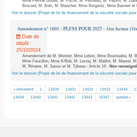
Mme Perrine Goulet, M. Fuchs, M. Fesneau, M. Falorni, M. Dau
Brocard, M. Bolo, M. Blanchet, Mme Bergantz, Mme Bannier et M.
Voir le dossier (Projet de loi de financement de la sécurité sociale pou
Amendement n° 1601 - PLFSS POUR 2025 - 1ère lecture (1ère 
Date de
dépôt :
25/10/2024
Amendement de M. Monnet, Mme Lebon, Mme Bourouaha, M. B&#
Mme Faucillon, Mme K/Bidi, M. Lecoq, M. Maillot, M. Maurel, M
M. Rimane, M. Sansu et M. Tjibaou - Article 19 -
Non renseigné
Voir le dossier (Projet de loi de financement de la sécurité sociale pou
« précedent
1
13430
13431
13432
13433
13434
1
13439
13440
13441
13442
13443
15347
suivant »