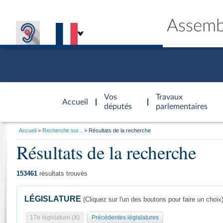
Assemb
Accèder à
la page
Vos
Travaux
Accueil
d'accueil
députés
parlementaires
Vous
Accueil
Recherche sur...
Résultats de la recherche
êtes
Résultats de la recherche
Général
ici
CONNEX
TRAVA
CONNA
DÉC
:
153461
résultats trouvés
LÉGISLATURE
(Cliquez sur l'un des boutons pour faire un choix
17e législature (X)
Précédentes législatures