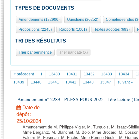
S'id
Présidence
Séance publique
Rôle et pouvoirs de l'Assemblée
Visiter l'Assemblée
TYPES DE DOCUMENTS
Fiches « Connaissance de l’Assemblée »
577 députés
Commissions et autres organes
Visite virtuelle du palais Bourbon
Amendements (122906)
Questions (20252)
Comptes-rendus (3
Organisation de l'Assemblée
Groupes politiques
Europe et International
Assister à une séance
Mot
Propositions (2245)
Rapports (1001)
Textes adoptés (693)
P
Présidence
Conférence des Présidents
Bureau
Collège des Ques
Élections législatives
Contrôle et évaluation
Accès des chercheurs à l’Assemblée
TRI DES RÉSULTATS
Congrès
Les évènements
S'inscrire
Trier par pertinence
Trier par date (X)
Pétitions
Statistiques et chiffres clés
Transparence et déontologie
Vous n'ave
Patrimoine
E
Documents de référence
« précedent
1
13430
13431
13432
13433
13434
1
La Bibliothèque
( Constitution | Règlement de l'Assemblée ... )
Documents parlementaires
13439
13440
13441
13442
13443
15347
suivant »
Les archives
Projets de loi
Contacts et plan d'accès
Amendement n° 2289 - PLFSS POUR 2025 - 1ère lecture (1ère 
Propositions de loi
Histoire
Photos libres de droit
Amendements
Date de
Juniors
dépôt :
Textes adoptés
Anciennes législatures
25/10/2024
Amendement de M. Philippe Vigier, M. Turquois, M. Isaac-Sibille
Liens vers les sites publics
Rapports d'information
Mme Bergantz, M. Blanchet, M. Bolo, Mme Brocard, M. Cosson, 
Falorni, M. Fesneau, M. Fuchs, Mme Perrine Goulet, M. Gumbs