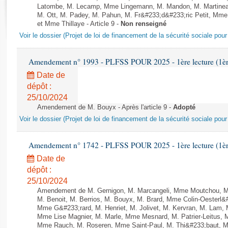
Rapports d'enquête
Latombe, M. Lecamp, Mme Lingemann, M. Mandon, M. Martinea
Rapports législatifs
M. Ott, M. Padey, M. Pahun, M. Fr&#233;d&#233;ric Petit, M
et Mme Thillaye - Article 9 -
Non renseigné
Rapports sur l'application des lois
Voir le dossier (Projet de loi de financement de la sécurité sociale pou
Baromètre de l’application des lois
Amendement n° 1993 - PLFSS POUR 2025 - 1ère lecture (1ère 
Dossiers législatifs
Date de
Budget et sécurité sociale
dépôt :
Questions écrites et orales
25/10/2024
Comptes rendus des débats
Amendement de M. Bouyx - Après l'article 9 -
Adopté
Voir le dossier (Projet de loi de financement de la sécurité sociale pou
Amendement n° 1742 - PLFSS POUR 2025 - 1ère lecture (1ère 
Date de
dépôt :
25/10/2024
Amendement de M. Gernigon, M. Marcangeli, Mme Moutchou, M. A
M. Benoit, M. Berrios, M. Bouyx, M. Brard, Mme Colin-Oesterl&
Mme G&#233;rard, M. Henriet, M. Jolivet, M. Kervran, M. Lam,
Mme Lise Magnier, M. Marle, Mme Mesnard, M. Patrier-Leitus, M
Mme Rauch, M. Roseren, Mme Saint-Paul, M. Thi&#233;baut, M. 