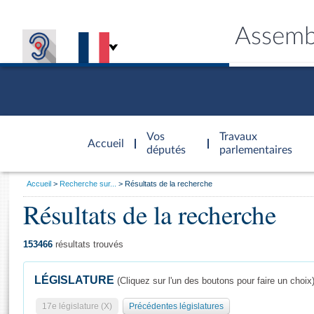
Assemb
Accèder à
la page
Vos
Travaux
Accueil
d'accueil
députés
parlementaires
Vous
Accueil
Recherche sur...
Résultats de la recherche
êtes
Résultats de la recherche
Général
ici
CONNEX
TRAVA
CONNA
DÉC
:
153466
résultats trouvés
LÉGISLATURE
(Cliquez sur l'un des boutons pour faire un choix
17e législature (X)
Précédentes législatures