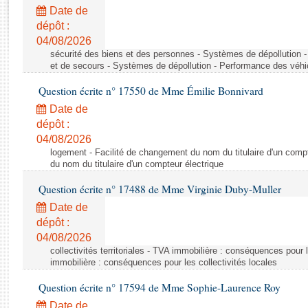
Rapports d'enquête
Date de
Rapports législatifs
dépôt :
Rapports sur l'application des lois
04/08/2026
Baromètre de l’application des lois
sécurité des biens et des personnes - Systèmes de dépollution 
et de secours - Systèmes de dépollution - Performance des véhi
Question écrite n° 17550 de Mme Émilie Bonnivard
Dossiers législatifs
Date de
Budget et sécurité sociale
dépôt :
Questions écrites et orales
04/08/2026
Comptes rendus des débats
logement - Facilité de changement du nom du titulaire d'un compt
du nom du titulaire d'un compteur électrique
Question écrite n° 17488 de Mme Virginie Duby-Muller
Date de
dépôt :
04/08/2026
collectivités territoriales - TVA immobilière : conséquences pour 
immobilière : conséquences pour les collectivités locales
Question écrite n° 17594 de Mme Sophie-Laurence Roy
Date de