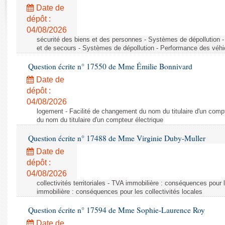
Rapports d'enquête
Date de
Rapports législatifs
dépôt :
Rapports sur l'application des lois
04/08/2026
Baromètre de l’application des lois
sécurité des biens et des personnes - Systèmes de dépollution 
et de secours - Systèmes de dépollution - Performance des véhi
Question écrite n° 17550 de Mme Émilie Bonnivard
Dossiers législatifs
Date de
Budget et sécurité sociale
dépôt :
Questions écrites et orales
04/08/2026
Comptes rendus des débats
logement - Facilité de changement du nom du titulaire d'un compt
du nom du titulaire d'un compteur électrique
Question écrite n° 17488 de Mme Virginie Duby-Muller
Date de
dépôt :
04/08/2026
collectivités territoriales - TVA immobilière : conséquences pour 
immobilière : conséquences pour les collectivités locales
Question écrite n° 17594 de Mme Sophie-Laurence Roy
Date de