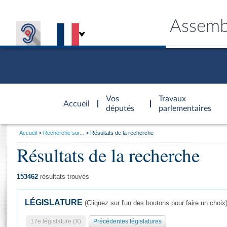
Assemb
Accèder à
la page
Vos
Travaux
Accueil
d'accueil
députés
parlementaires
Vous
Accueil
Recherche sur...
Résultats de la recherche
êtes
Résultats de la recherche
Général
ici
CONNEX
TRAVA
CONNA
DÉC
:
153462
résultats trouvés
LÉGISLATURE
(Cliquez sur l'un des boutons pour faire un choix
17e législature (X)
Précédentes législatures