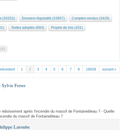
s (20252)
Dossiers législatifs (15957)
Comptes-rendus (3429)
01)
Textes adoptés (693)
Projets de lois (101)
 (X)
précedent
1
2
3
4
5
6
7
8
16659
suivant »
 Sylvie Ferrer
 de reboisement après l'incendie du massif de Fontainebleau ? - Quelle
incendie du massif de Fontainebleau ?
Philippe Latombe