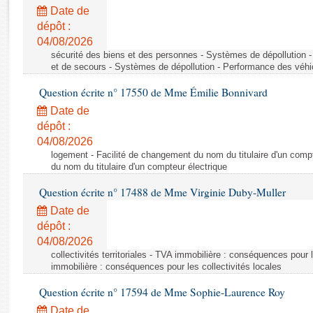
Rapports d'enquête
Date de
Rapports législatifs
dépôt :
Rapports sur l'application des lois
04/08/2026
Baromètre de l’application des lois
sécurité des biens et des personnes - Systèmes de dépollution 
et de secours - Systèmes de dépollution - Performance des véhi
Question écrite n° 17550 de Mme Émilie Bonnivard
Dossiers législatifs
Date de
Budget et sécurité sociale
dépôt :
Questions écrites et orales
04/08/2026
Comptes rendus des débats
logement - Facilité de changement du nom du titulaire d'un compt
du nom du titulaire d'un compteur électrique
Question écrite n° 17488 de Mme Virginie Duby-Muller
Date de
dépôt :
04/08/2026
collectivités territoriales - TVA immobilière : conséquences pour 
immobilière : conséquences pour les collectivités locales
Question écrite n° 17594 de Mme Sophie-Laurence Roy
Date de