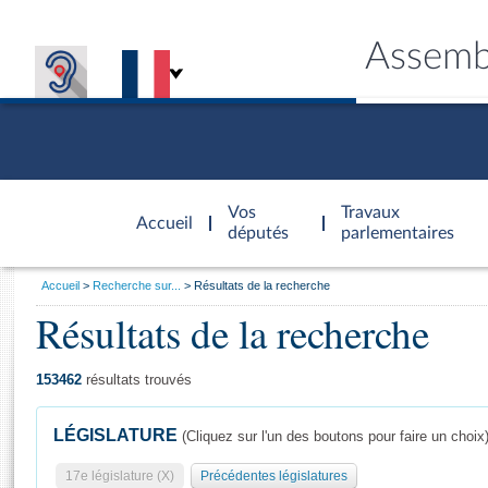
Assemb
Accèder à
la page
Vos
Travaux
Accueil
d'accueil
députés
parlementaires
Vous
Accueil
Recherche sur...
Résultats de la recherche
êtes
Résultats de la recherche
Général
ici
CONNEX
TRAVA
CONNA
DÉC
:
153462
résultats trouvés
LÉGISLATURE
(Cliquez sur l'un des boutons pour faire un choix
17e législature (X)
Précédentes législatures