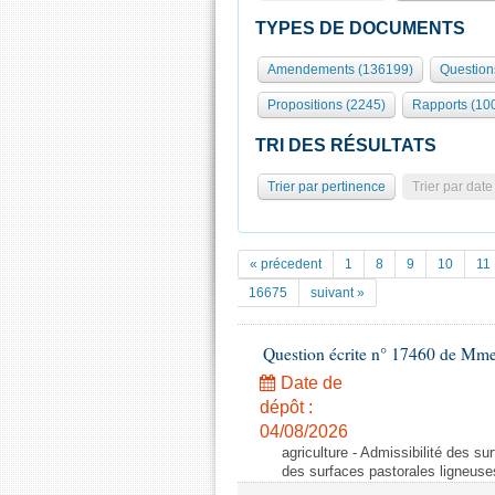
TYPES DE DOCUMENTS
Amendements (136199)
Question
Propositions (2245)
Rapports (10
TRI DES RÉSULTATS
Trier par pertinence
Trier par date
« précedent
1
8
9
10
11
16675
suivant »
Question écrite n° 17460 de Mm
Date de
dépôt :
04/08/2026
agriculture - Admissibilité des su
des surfaces pastorales ligneuse