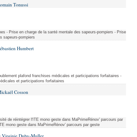
Romain Tonussi
nes - Prise en charge de la santé mentale des sapeurs-pompiers - Prise
es sapeurs-pompiers
Sébastien Humbert
blement plafond franchises médicales et participations forfaitaires -
icales et participations forfaitaires
Mickaël Cosson
ssité de réintégrer l'ITE mono geste dans MaPrimeRénov' parcours par
 l'ITE mono geste dans MaPrimeRénov' parcours par geste
 Virginie Duby-Muller