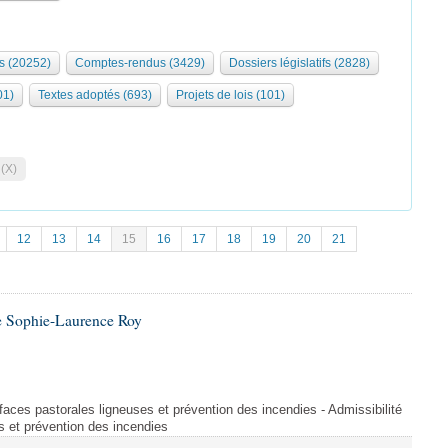
s (20252)
Comptes-rendus (3429)
Dossiers législatifs (2828)
01)
Textes adoptés (693)
Projets de lois (101)
 (X)
12
13
14
15
16
17
18
19
20
21
e Sophie-Laurence Roy
rfaces pastorales ligneuses et prévention des incendies - Admissibilité
s et prévention des incendies