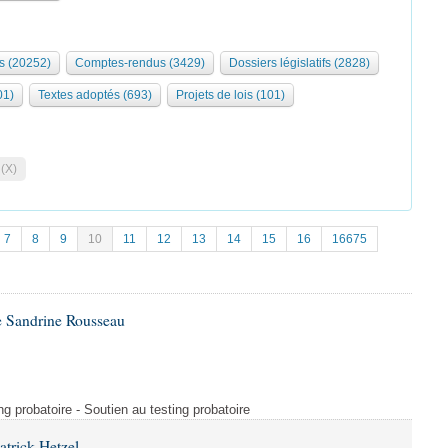
s (20252)
Comptes-rendus (3429)
Dossiers législatifs (2828)
01)
Textes adoptés (693)
Projets de lois (101)
 (X)
7
8
9
10
11
12
13
14
15
16
16675
e Sandrine Rousseau
ng probatoire - Soutien au testing probatoire
atrick Hetzel