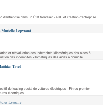
on d'entreprise dans un État frontalier - ARE et création d'entreprise
 Murielle Lepvraud
ation et réévaluation des indemnités kilométriques des aides à
luation des indemnités kilométriques des aides à domicile
atthias Tavel
sitif de leasing social de voitures électriques - Fin du premier
itures électriques
idier Lemaire