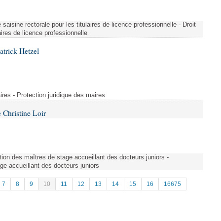
saisine rectorale pour les titulaires de licence professionnelle - Droit
laires de licence professionnelle
atrick Hetzel
ires - Protection juridique des maires
Christine Loir
ion des maîtres de stage accueillant des docteurs juniors -
e accueillant des docteurs juniors
7
8
9
10
11
12
13
14
15
16
16675