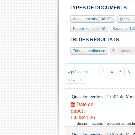
TYPES DE DOCUMENTS
Amendements (136199)
Question
Propositions (2245)
Rapports (10
TRI DES RÉSULTATS
Trier par pertinence
Trier par date
« précedent
1
3
4
5
6
suivant »
Question écrite n° 17504 de Mm
Date de
dépôt :
04/08/2026
discriminations - Soutien au testi
Question écrite n° 17613 de M. P