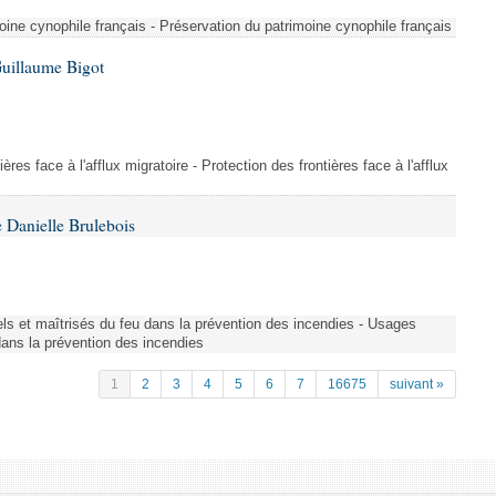
ine cynophile français - Préservation du patrimoine cynophile français
Guillaume Bigot
ères face à l'afflux migratoire - Protection des frontières face à l'afflux
 Danielle Brulebois
nels et maîtrisés du feu dans la prévention des incendies - Usages
 dans la prévention des incendies
1
2
3
4
5
6
7
16675
suivant »