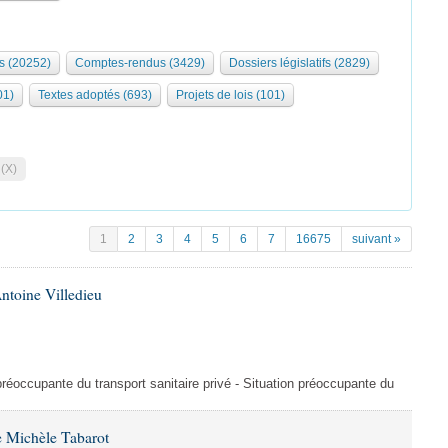
s (20252)
Comptes-rendus (3429)
Dossiers législatifs (2829)
01)
Textes adoptés (693)
Projets de lois (101)
 (X)
1
2
3
4
5
6
7
16675
suivant »
ntoine Villedieu
préoccupante du transport sanitaire privé - Situation préoccupante du
 Michèle Tabarot