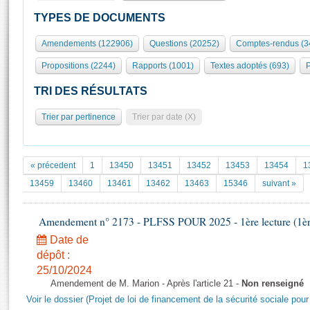
S'id
Présidence
Séance publique
Rôle et pouvoirs de l'Assemblée
Visiter l'Assemblée
TYPES DE DOCUMENTS
Fiches « Connaissance de l’Assemblée »
577 députés
Commissions et autres organes
Visite virtuelle du palais Bourbon
Amendements (122906)
Questions (20252)
Comptes-rendus (3
Organisation de l'Assemblée
Groupes politiques
Europe et International
Assister à une séance
Mot
Propositions (2244)
Rapports (1001)
Textes adoptés (693)
P
Présidence
Conférence des Présidents
Bureau
Collège des Ques
Élections législatives
Contrôle et évaluation
Accès des chercheurs à l’Assemblée
TRI DES RÉSULTATS
Congrès
Les évènements
S'inscrire
Trier par pertinence
Trier par date (X)
Pétitions
Statistiques et chiffres clés
Transparence et déontologie
Vous n'ave
Patrimoine
E
Documents de référence
« précedent
1
13450
13451
13452
13453
13454
1
La Bibliothèque
( Constitution | Règlement de l'Assemblée ... )
Documents parlementaires
13459
13460
13461
13462
13463
15346
suivant »
Les archives
Projets de loi
Contacts et plan d'accès
Amendement n° 2173 - PLFSS POUR 2025 - 1ère lecture (1ère 
Propositions de loi
Histoire
Photos libres de droit
Amendements
Date de
Juniors
dépôt :
Textes adoptés
Anciennes législatures
25/10/2024
Amendement de M. Marion - Après l'article 21 -
Non renseigné
Liens vers les sites publics
Rapports d'information
Voir le dossier (Projet de loi de financement de la sécurité sociale pou