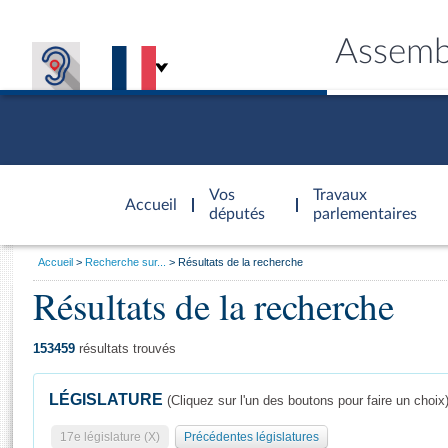
Assemb
Accèder à
la page
Vos
Travaux
Accueil
d'accueil
députés
parlementaires
Vous
Accueil
Recherche sur...
Résultats de la recherche
êtes
Résultats de la recherche
Général
ici
CONNEX
TRAVA
CONNA
DÉC
:
153459
résultats trouvés
LÉGISLATURE
(Cliquez sur l'un des boutons pour faire un choix
17e législature (X)
Précédentes législatures