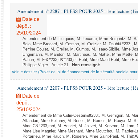
Rapports d'enquête
Rapports législatifs
Amendement n° 2287 - PLFSS POUR 2025 - 1ère lecture (1ère 
Rapports sur l'application des lois
Date de
Baromètre de l’application des lois
dépôt :
25/10/2024
Amendement de M. Turquois, M. Lecamp, Mme Bergantz, M. Bal
Dossiers législatifs
Bolo, Mme Brocard, M. Cosson, M. Croizier, M. Daubi&#233;, M
Perrine Goulet, M. Grelier, M. Gumbs, M. Isaac-Sibille, Mme J
Budget et sécurité sociale
Lingemann, M. Mandon, M. Martineau, M. Mattei, Mme Mette, M
Questions écrites et orales
Pahun, M. Fr&#233;d&#233;ric Petit, Mme Maud Petit, Mme Pou
Comptes rendus des débats
Philippe Vigier - Article 21 -
Non renseigné
Voir le dossier (Projet de loi de financement de la sécurité sociale pou
Amendement n° 2207 - PLFSS POUR 2025 - 1ère lecture (1ère 
Date de
dépôt :
25/10/2024
Amendement de Mme Colin-Oesterl&#233;, M. Gernigon, M. Marle
Alfandari, Mme Bellamy, M. Benoit, M. Berrios, M. Bouyx, M. B
Mme G&#233;rard, M. Henriet, M. Jolivet, M. Kervran, M. Lam,
Mme Lise Magnier, Mme Mesnard, Mme Moutchou, M. Patrier-Lei
Portarrieu, Mme Rauch, M. Roseren, Mme Saint-Paul, M. Thi&#2