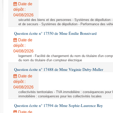
Rapports d'enquête
Date de
Rapports législatifs
dépôt :
Rapports sur l'application des lois
04/08/2026
Baromètre de l’application des lois
sécurité des biens et des personnes - Systèmes de dépollution 
et de secours - Systèmes de dépollution - Performance des véhi
Question écrite n° 17550 de Mme Émilie Bonnivard
Dossiers législatifs
Date de
Budget et sécurité sociale
dépôt :
Questions écrites et orales
04/08/2026
Comptes rendus des débats
logement - Facilité de changement du nom du titulaire d'un compt
du nom du titulaire d'un compteur électrique
Question écrite n° 17488 de Mme Virginie Duby-Muller
Date de
dépôt :
04/08/2026
collectivités territoriales - TVA immobilière : conséquences pour 
immobilière : conséquences pour les collectivités locales
Question écrite n° 17594 de Mme Sophie-Laurence Roy
Date de