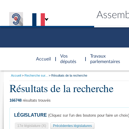
Assemb
Accèder à
la page
Vos
Travaux
Accueil
d'accueil
députés
parlementaires
Vous
Accueil
Recherche sur...
Résultats de la recherche
êtes
Résultats de la recherche
Général
ici
CONNEX
TRAVA
CONNA
DÉC
:
166748
résultats trouvés
LÉGISLATURE
(Cliquez sur l'un des boutons pour faire un choix
17e législature (X)
Précédentes législatures