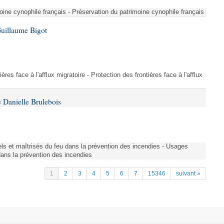
ine cynophile français - Préservation du patrimoine cynophile français
Guillaume Bigot
ères face à l'afflux migratoire - Protection des frontières face à l'afflux
 Danielle Brulebois
nels et maîtrisés du feu dans la prévention des incendies - Usages
 dans la prévention des incendies
1
2
3
4
5
6
7
15346
suivant »