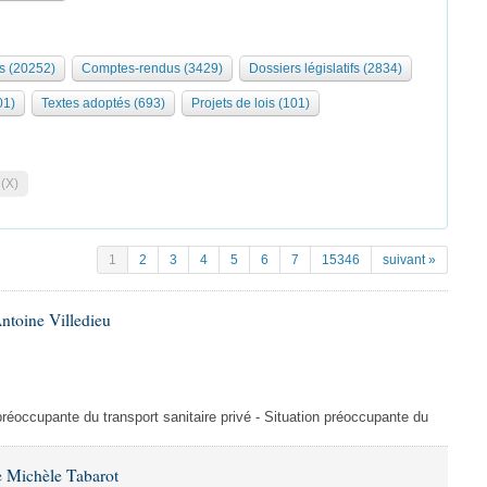
s (20252)
Comptes-rendus (3429)
Dossiers législatifs (2834)
01)
Textes adoptés (693)
Projets de lois (101)
 (X)
1
2
3
4
5
6
7
15346
suivant »
ntoine Villedieu
préoccupante du transport sanitaire privé - Situation préoccupante du
 Michèle Tabarot