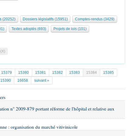
s (20252)
Dossiers législatifs (15951)
Comptes-rendus (3429)
01)
Textes adoptés (693)
Projets de lois (101)
 (X)
15379
15380
15381
15382
15383
15384
15385
15390
16658
suivant »
ers
ation n° 2009-879 portant réforme de l'hôpital et relative aux
nne : organisation du marché vitivinicole