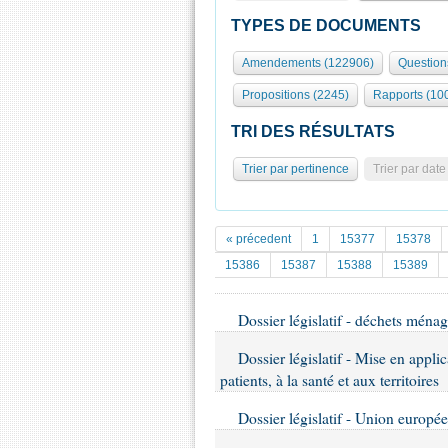
TYPES DE DOCUMENTS
Amendements (122906)
Question
Propositions (2245)
Rapports (10
TRI DES RÉSULTATS
Trier par pertinence
Trier par date
« précedent
1
15377
15378
15386
15387
15388
15389
Dossier législatif - déchets ménag
Dossier législatif - Mise en applic
patients, à la santé et aux territoires
Dossier législatif - Union europée