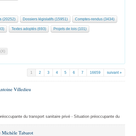
s (20252)
Dossiers législatifs (15951)
Comptes-rendus (3434)
03)
Textes adoptés (693)
Projets de lois (101)
 (X)
1
2
3
4
5
6
7
16659
suivant »
ntoine Villedieu
préoccupante du transport sanitaire privé - Situation préoccupante du
 Michèle Tabarot