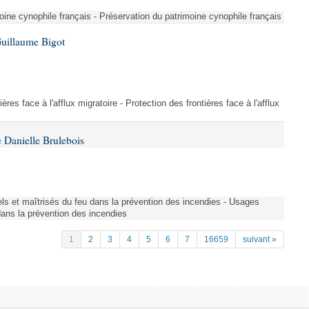
ine cynophile français - Préservation du patrimoine cynophile français
Guillaume Bigot
ères face à l'afflux migratoire - Protection des frontières face à l'afflux
 Danielle Brulebois
nels et maîtrisés du feu dans la prévention des incendies - Usages
 dans la prévention des incendies
1
2
3
4
5
6
7
16659
suivant »