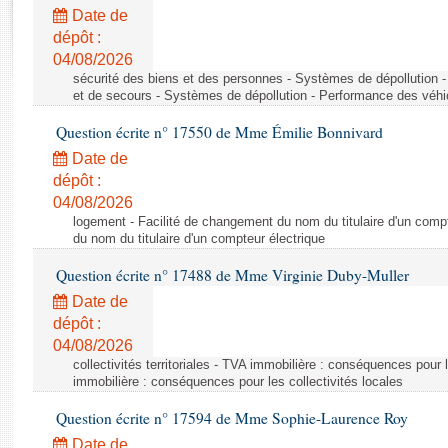
Rapports d'enquête
Date de
Rapports législatifs
dépôt :
Rapports sur l'application des lois
04/08/2026
Baromètre de l’application des lois
sécurité des biens et des personnes - Systèmes de dépollution 
et de secours - Systèmes de dépollution - Performance des véhi
Question écrite n° 17550 de Mme Émilie Bonnivard
Dossiers législatifs
Date de
Budget et sécurité sociale
dépôt :
Questions écrites et orales
04/08/2026
Comptes rendus des débats
logement - Facilité de changement du nom du titulaire d'un compt
du nom du titulaire d'un compteur électrique
Question écrite n° 17488 de Mme Virginie Duby-Muller
Date de
dépôt :
04/08/2026
collectivités territoriales - TVA immobilière : conséquences pour 
immobilière : conséquences pour les collectivités locales
Question écrite n° 17594 de Mme Sophie-Laurence Roy
Date de