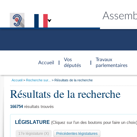
Assemb
Accèder à
la page
Vos
Travaux
Accueil
d'accueil
députés
parlementaires
Vous
Accueil
Recherche sur...
Résultats de la recherche
êtes
Résultats de la recherche
Général
ici
CONNEX
TRAVA
CONNA
DÉC
:
166754
résultats trouvés
LÉGISLATURE
(Cliquez sur l'un des boutons pour faire un choix
17e législature (X)
Précédentes législatures