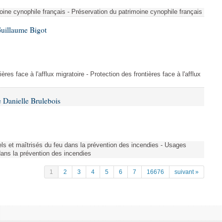
ine cynophile français - Préservation du patrimoine cynophile français
Guillaume Bigot
ères face à l'afflux migratoire - Protection des frontières face à l'afflux
 Danielle Brulebois
nels et maîtrisés du feu dans la prévention des incendies - Usages
 dans la prévention des incendies
1
2
3
4
5
6
7
16676
suivant »