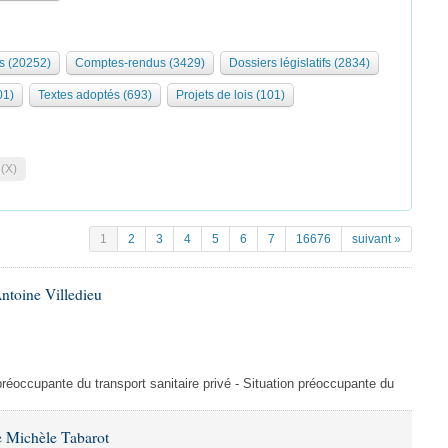
s (20252)
Comptes-rendus (3429)
Dossiers législatifs (2834)
01)
Textes adoptés (693)
Projets de lois (101)
 (X)
1
2
3
4
5
6
7
16676
suivant »
ntoine Villedieu
préoccupante du transport sanitaire privé - Situation préoccupante du
 Michèle Tabarot