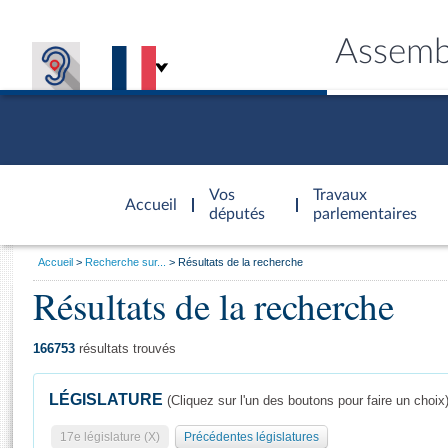
Assemb
Accèder à
la page
Vos
Travaux
Accueil
d'accueil
députés
parlementaires
Vous
Accueil
Recherche sur...
Résultats de la recherche
êtes
Résultats de la recherche
Général
ici
CONNEX
TRAVA
CONNA
DÉC
:
166753
résultats trouvés
LÉGISLATURE
(Cliquez sur l'un des boutons pour faire un choix
17e législature (X)
Précédentes législatures