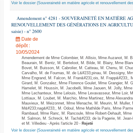
Voir le dossier (Souveraineté en matière agricole et renouvellement des
Amendement n° 4281 - SOUVERAINETÉ EN MATIÈRE A
RENOUVELLEMENT DES GÉNÉRATIONS EN AGRICULTURE - 1è
saisie) - n° 2600
Date de
dépôt :
10/05/2024
Amendement de Mme Colombier, M. Allisio, Mme Auzanot, M. Ba
Beaurain, M. Bentz, M. Berteloot, M. Bilde, M. Blairy, Mme Bla
Bovet, M. Buisson, M. Cabrolier, M. Catteau, M. Chenu, M. C
Carvalho, M. de Fournas, M. de L&#233;pinau, M. Dessigny, M
Mme Engrand, M. Falcon, M. Fran&#231;ois, M. Frapp&#233;, Mme
Girard, M. Gonzalez, Mme Florence Goulet, Mme Grangier, M. G
Hamelet, M. Houssin, M. Jacobelli, Mme Jaouen, M. Jolly, Mme
Mme Lechanteux, Mme Lelouis, Mme Levavasseur, Mme Loir, M.
Lottiaux, M. Loubet, M. Marchio, Mme Martinez, Mme Alexandr
Mauvieux, M. Meizonnet, Mme Menache, M. Meurin, M. Muller,
M&#233;nag&#233;, M. Odoul, Mme Mathilde Paris, Mme Parment
Rambaud, Mme Ranc, M. Rancoule, Mme Robert-Dehault, Mme R
M. Salmon, M. Schreck, M. Tach&#233; de la Pagerie, M. Jean-P
et M. Villedieu - Après l'article 20 -
Rejeté
Voir le dossier (Souveraineté en matière agricole et renouvellement des