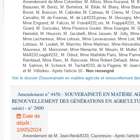
Rapports d'enquête
Amendement de Mme Colombier, M. Allisio, Mme Auzanot, M. Ba
Beaurain, M. Bentz, M. Berteloot, M. Bilde, M. Blairy, Mme Bla
Rapports législatifs
Bovet, M. Buisson, M. Cabrolier, M. Catteau, M. Chenu, M. C
Rapports sur l'application des lois
Carvalho, M. de Fournas, M. de L&#233;pinau, M. Dessigny, M
Mme Engrand, M. Falcon, M. Fran&#231;ois, M. Frapp&#233;, Mme
Baromètre de l’application des lois
Girard, M. Gonzalez, Mme Florence Goulet, Mme Grangier, M. G
Hamelet, M. Houssin, M. Jacobelli, Mme Jaouen, M. Jolly, Mme
Mme Lechanteux, Mme Lelouis, Mme Levavasseur, Mme Loir, M.
Dossiers législatifs
Lottiaux, M. Loubet, M. Marchio, Mme Martinez, Mme Alexandr
Mauvieux, M. Meizonnet, Mme Menache, M. Meurin, M. Muller,
Budget et sécurité sociale
M&#233;nag&#233;, M. Odoul, Mme Mathilde Paris, Mme Parment
Questions écrites et orales
Rambaud, Mme Ranc, M. Rancoule, Mme Robert-Dehault, Mme R
M. Salmon, M. Schreck, M. Tach&#233; de la Pagerie, M. Jean-P
Comptes rendus des débats
et M. Villedieu - Après l'article 10 -
Non renseigné
Voir le dossier (Souveraineté en matière agricole et renouvellement des
Amendement n° 4456 - SOUVERAINETÉ EN MATIÈRE A
RENOUVELLEMENT DES GÉNÉRATIONS EN AGRICULTURE - 1è
saisie) - n° 2600
Date de
dépôt :
10/05/2024
Amendement de M. Jean-Ren&#233; Cazeneuve - Après l'article