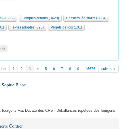
s (20252)
Comptes-rendus (3429)
Dossiers législatifs (2834)
01)
Textes adoptés (693)
Projets de lois (101)
 (X)
dent
1
2
3
4
5
6
7
8
9
16676
suivant »
e Sophie Blanc
es fourgons Fiat Ducato des CRS - Défaillances répétées des fourgons
ierre Cordier