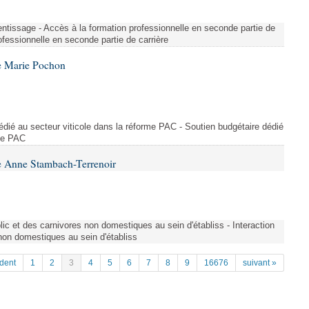
entissage - Accès à la formation professionnelle en seconde partie de
ofessionnelle en seconde partie de carrière
e Marie Pochon
dédié au secteur viticole dans la réforme PAC - Soutien budgétaire dédié
rme PAC
e Anne Stambach-Terrenoir
blic et des carnivores non domestiques au sein d'établiss - Interaction
 non domestiques au sein d'établiss
dent
1
2
3
4
5
6
7
8
9
16676
suivant »