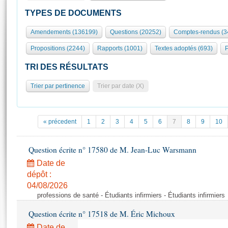
S'id
Présidence
Séance publique
Rôle et pouvoirs de l'Assemblée
Visiter l'Assemblée
TYPES DE DOCUMENTS
Fiches « Connaissance de l’Assemblée »
577 députés
Commissions et autres organes
Visite virtuelle du palais Bourbon
Amendements (136199)
Questions (20252)
Comptes-rendus (3
Organisation de l'Assemblée
Groupes politiques
Europe et International
Assister à une séance
Mot
Propositions (2244)
Rapports (1001)
Textes adoptés (693)
P
Présidence
Conférence des Présidents
Bureau
Collège des Ques
Élections législatives
Contrôle et évaluation
Accès des chercheurs à l’Assemblée
TRI DES RÉSULTATS
Congrès
Les évènements
S'inscrire
Trier par pertinence
Trier par date (X)
Pétitions
Statistiques et chiffres clés
Transparence et déontologie
Vous n'ave
Patrimoine
E
Documents de référence
« précedent
1
2
3
4
5
6
7
8
9
10
La Bibliothèque
( Constitution | Règlement de l'Assemblée ... )
Documents parlementaires
Les archives
Question écrite n° 17580 de M. Jean-Luc Warsmann
Projets de loi
Contacts et plan d'accès
Date de
Propositions de loi
Histoire
Photos libres de droit
dépôt :
Amendements
Juniors
04/08/2026
Textes adoptés
professions de santé - Étudiants infirmiers - Étudiants infirmiers
Anciennes législatures
Question écrite n° 17518 de M. Éric Michoux
Liens vers les sites publics
Rapports d'information
Date de