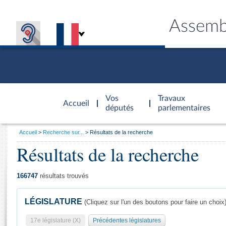
Assemb
Accèder à
la page
Vos
Travaux
Accueil
d'accueil
députés
parlementaires
Vous
Accueil
Recherche sur...
Résultats de la recherche
êtes
Résultats de la recherche
Général
ici
CONNEX
TRAVA
CONNA
DÉC
:
166747
résultats trouvés
LÉGISLATURE
(Cliquez sur l'un des boutons pour faire un choix
17e législature (X)
Précédentes législatures