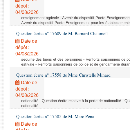
Rapports d'enquête
dépôt :
Rapports législatifs
04/08/2026
Rapports sur l'application des lois
enseignement agricole - Avenir du dispositif Pacte Enseignement
Baromètre de l’application des lois
Avenir du dispositif Pacte Enseignement pour les établissements
Question écrite n° 17609 de M. Bernard Chaumeil
Dossiers législatifs
Date de
Budget et sécurité sociale
dépôt :
04/08/2026
Questions écrites et orales
sécurité des biens et des personnes - Renforts saisonniers de po
Comptes rendus des débats
estivale - Renforts saisonniers de police et de gendarmerie duran
Question écrite n° 17558 de Mme Christelle Minard
Date de
dépôt :
04/08/2026
nationalité - Question écrite relative à la perte de nationalité - Qu
nationalité
Question écrite n° 17585 de M. Marc Pena
Date de