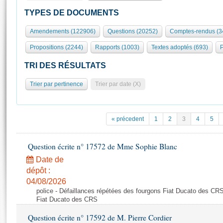
S'id
Présidence
Séance publique
Rôle et pouvoirs de l'Assemblée
Visiter l'Assemblée
TYPES DE DOCUMENTS
Fiches « Connaissance de l’Assemblée »
577 députés
Commissions et autres organes
Visite virtuelle du palais Bourbon
Amendements (122906)
Questions (20252)
Comptes-rendus (3
Organisation de l'Assemblée
Groupes politiques
Europe et International
Assister à une séance
Mot
Propositions (2244)
Rapports (1003)
Textes adoptés (693)
P
Présidence
Conférence des Présidents
Bureau
Collège des Ques
Élections législatives
Contrôle et évaluation
Accès des chercheurs à l’Assemblée
TRI DES RÉSULTATS
Congrès
Les évènements
S'inscrire
Trier par pertinence
Trier par date (X)
Pétitions
Statistiques et chiffres clés
Transparence et déontologie
Vous n'ave
Patrimoine
E
Documents de référence
« précedent
1
2
3
4
5
La Bibliothèque
( Constitution | Règlement de l'Assemblée ... )
Documents parlementaires
Les archives
Question écrite n° 17572 de Mme Sophie Blanc
Projets de loi
Contacts et plan d'accès
Date de
Propositions de loi
Histoire
Photos libres de droit
dépôt :
Amendements
Juniors
04/08/2026
Textes adoptés
police - Défaillances répétées des fourgons Fiat Ducato des CRS
Anciennes législatures
Fiat Ducato des CRS
Liens vers les sites publics
Rapports d'information
Question écrite n° 17592 de M. Pierre Cordier