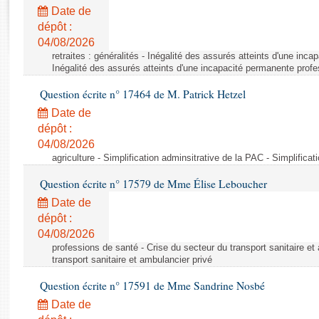
Rapports d'enquête
Date de
Rapports législatifs
dépôt :
Rapports sur l'application des lois
04/08/2026
Baromètre de l’application des lois
retraites : généralités - Inégalité des assurés atteints d'une inc
Inégalité des assurés atteints d'une incapacité permanente profe
Question écrite n° 17464 de M. Patrick Hetzel
Dossiers législatifs
Date de
Budget et sécurité sociale
dépôt :
Questions écrites et orales
04/08/2026
Comptes rendus des débats
agriculture - Simplification adminsitrative de la PAC - Simplifica
Question écrite n° 17579 de Mme Élise Leboucher
Date de
dépôt :
04/08/2026
professions de santé - Crise du secteur du transport sanitaire et
transport sanitaire et ambulancier privé
Question écrite n° 17591 de Mme Sandrine Nosbé
Date de