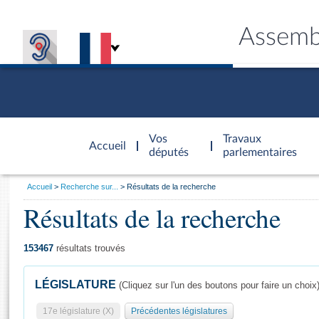
Assemb
Accèder à
la page
Vos
Travaux
Accueil
d'accueil
députés
parlementaires
Vous
Accueil
Recherche sur...
Résultats de la recherche
êtes
Résultats de la recherche
Général
ici
CONNEX
TRAVA
CONNA
DÉC
:
153467
résultats trouvés
LÉGISLATURE
(Cliquez sur l'un des boutons pour faire un choix
17e législature (X)
Précédentes législatures