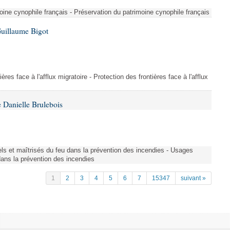
ine cynophile français - Préservation du patrimoine cynophile français
Guillaume Bigot
ères face à l'afflux migratoire - Protection des frontières face à l'afflux
 Danielle Brulebois
nels et maîtrisés du feu dans la prévention des incendies - Usages
 dans la prévention des incendies
1
2
3
4
5
6
7
15347
suivant »