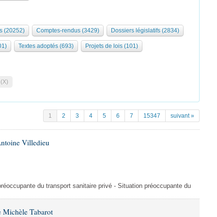
s (20252)
Comptes-rendus (3429)
Dossiers législatifs (2834)
01)
Textes adoptés (693)
Projets de lois (101)
 (X)
1
2
3
4
5
6
7
15347
suivant »
ntoine Villedieu
préoccupante du transport sanitaire privé - Situation préoccupante du
 Michèle Tabarot