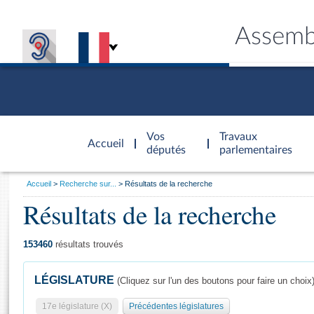
Assemb
Accèder à
la page
Vos
Travaux
Accueil
d'accueil
députés
parlementaires
Vous
Accueil
Recherche sur...
Résultats de la recherche
êtes
Résultats de la recherche
Général
ici
CONNEX
TRAVA
CONNA
DÉC
:
153460
résultats trouvés
LÉGISLATURE
(Cliquez sur l'un des boutons pour faire un choix
17e législature (X)
Précédentes législatures