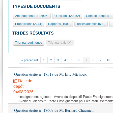
S'id
Présidence
Séance publique
Rôle et pouvoirs de l'Assemblée
Visiter l'Assemblée
TYPES DE DOCUMENTS
Fiches « Connaissance de l’Assemblée »
577 députés
Commissions et autres organes
Visite virtuelle du palais Bourbon
Amendements (122906)
Questions (20252)
Comptes-rendus (3
Organisation de l'Assemblée
Groupes politiques
Europe et International
Assister à une séance
Mot
Propositions (2244)
Rapports (1001)
Textes adoptés (693)
P
Présidence
Conférence des Présidents
Bureau
Collège des Ques
Élections législatives
Contrôle et évaluation
Accès des chercheurs à l’Assemblée
TRI DES RÉSULTATS
Congrès
Les évènements
S'inscrire
Trier par pertinence
Trier par date (X)
Pétitions
Statistiques et chiffres clés
Transparence et déontologie
Vous n'ave
Patrimoine
E
Documents de référence
« précedent
1
2
3
4
5
6
7
8
9
10
La Bibliothèque
( Constitution | Règlement de l'Assemblée ... )
Documents parlementaires
Les archives
Question écrite n° 17518 de M. Éric Michoux
Projets de loi
Contacts et plan d'accès
Date de
Propositions de loi
Histoire
Photos libres de droit
dépôt :
Amendements
Juniors
04/08/2026
Textes adoptés
enseignement agricole - Avenir du dispositif Pacte Enseignement
Anciennes législatures
Avenir du dispositif Pacte Enseignement pour les établissements
Liens vers les sites publics
Rapports d'information
Question écrite n° 17609 de M. Bernard Chaumeil