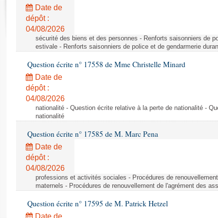
Rapports d'enquête
Date de
Rapports législatifs
dépôt :
Rapports sur l'application des lois
04/08/2026
Baromètre de l’application des lois
sécurité des biens et des personnes - Renforts saisonniers de po
estivale - Renforts saisonniers de police et de gendarmerie duran
Question écrite n° 17558 de Mme Christelle Minard
Dossiers législatifs
Date de
Budget et sécurité sociale
dépôt :
Questions écrites et orales
04/08/2026
Comptes rendus des débats
nationalité - Question écrite relative à la perte de nationalité - Qu
nationalité
Question écrite n° 17585 de M. Marc Pena
Date de
dépôt :
04/08/2026
professions et activités sociales - Procédures de renouvellemen
maternels - Procédures de renouvellement de l'agrément des ass
Question écrite n° 17595 de M. Patrick Hetzel
Date de