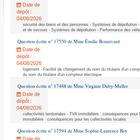
Rapports d'enquête
Date de
Rapports législatifs
dépôt :
Rapports sur l'application des lois
04/08/2026
Baromètre de l’application des lois
sécurité des biens et des personnes - Systèmes de dépollution 
et de secours - Systèmes de dépollution - Performance des véhi
Question écrite n° 17550 de Mme Émilie Bonnivard
Dossiers législatifs
Date de
Budget et sécurité sociale
dépôt :
Questions écrites et orales
04/08/2026
Comptes rendus des débats
logement - Facilité de changement du nom du titulaire d'un compt
du nom du titulaire d'un compteur électrique
Question écrite n° 17488 de Mme Virginie Duby-Muller
Date de
dépôt :
04/08/2026
collectivités territoriales - TVA immobilière : conséquences pour 
immobilière : conséquences pour les collectivités locales
Question écrite n° 17594 de Mme Sophie-Laurence Roy
Date de