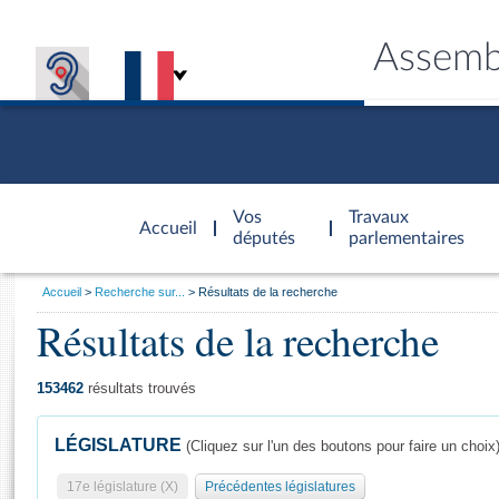
Assemb
Accèder à
la page
Vos
Travaux
Accueil
d'accueil
députés
parlementaires
Vous
Accueil
Recherche sur...
Résultats de la recherche
êtes
Résultats de la recherche
Général
ici
CONNEX
TRAVA
CONNA
DÉC
:
153462
résultats trouvés
LÉGISLATURE
(Cliquez sur l'un des boutons pour faire un choix
17e législature (X)
Précédentes législatures