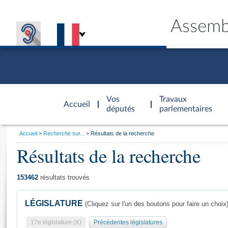
Assemb
Accèder à
la page
Vos
Travaux
Accueil
d'accueil
députés
parlementaires
Vous
Accueil
Recherche sur...
Résultats de la recherche
êtes
Résultats de la recherche
Général
ici
CONNEX
TRAVA
CONNA
DÉC
:
153462
résultats trouvés
LÉGISLATURE
(Cliquez sur l'un des boutons pour faire un choix
17e législature (X)
Précédentes législatures