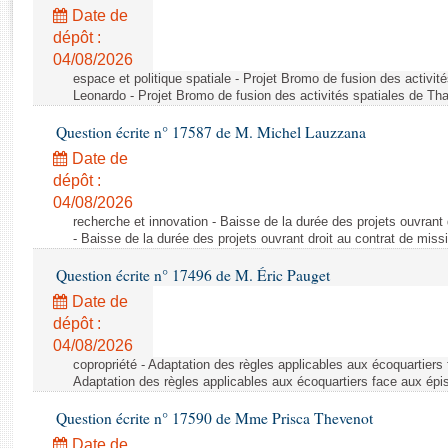
Rapports d'enquête
Date de
Rapports législatifs
dépôt :
Rapports sur l'application des lois
04/08/2026
Baromètre de l’application des lois
espace et politique spatiale - Projet Bromo de fusion des activit
Leonardo - Projet Bromo de fusion des activités spatiales de Tha
Question écrite n° 17587 de M. Michel Lauzzana
Dossiers législatifs
Date de
Budget et sécurité sociale
dépôt :
Questions écrites et orales
04/08/2026
Comptes rendus des débats
recherche et innovation - Baisse de la durée des projets ouvrant 
- Baisse de la durée des projets ouvrant droit au contrat de missi
Question écrite n° 17496 de M. Éric Pauget
Date de
dépôt :
04/08/2026
copropriété - Adaptation des règles applicables aux écoquartiers
Adaptation des règles applicables aux écoquartiers face aux épi
Question écrite n° 17590 de Mme Prisca Thevenot
Date de