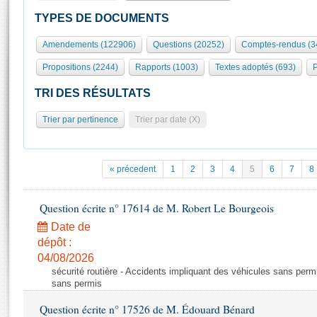
S'id
Présidence
Séance publique
Rôle et pouvoirs de l'Assemblée
Visiter l'Assemblée
TYPES DE DOCUMENTS
Fiches « Connaissance de l’Assemblée »
577 députés
Commissions et autres organes
Visite virtuelle du palais Bourbon
Amendements (122906)
Questions (20252)
Comptes-rendus (3
Organisation de l'Assemblée
Groupes politiques
Europe et International
Assister à une séance
Mot
Propositions (2244)
Rapports (1003)
Textes adoptés (693)
P
Présidence
Conférence des Présidents
Bureau
Collège des Ques
Élections législatives
Contrôle et évaluation
Accès des chercheurs à l’Assemblée
TRI DES RÉSULTATS
Congrès
Les évènements
S'inscrire
Trier par pertinence
Trier par date (X)
Pétitions
Statistiques et chiffres clés
Transparence et déontologie
Vous n'ave
Patrimoine
E
Documents de référence
« précedent
1
2
3
4
5
6
7
8
La Bibliothèque
( Constitution | Règlement de l'Assemblée ... )
Documents parlementaires
Les archives
Question écrite n° 17614 de M. Robert Le Bourgeois
Projets de loi
Contacts et plan d'accès
Date de
Propositions de loi
Histoire
Photos libres de droit
dépôt :
Amendements
Juniors
04/08/2026
Textes adoptés
sécurité routière - Accidents impliquant des véhicules sans perm
Anciennes législatures
sans permis
Liens vers les sites publics
Rapports d'information
Question écrite n° 17526 de M. Édouard Bénard