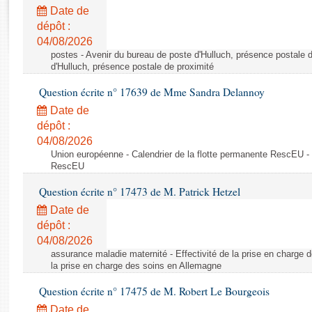
Rapports d'enquête
Date de
Rapports législatifs
dépôt :
Rapports sur l'application des lois
04/08/2026
Baromètre de l’application des lois
postes - Avenir du bureau de poste d'Hulluch, présence postale d
d'Hulluch, présence postale de proximité
Question écrite n° 17639 de Mme Sandra Delannoy
Dossiers législatifs
Date de
Budget et sécurité sociale
dépôt :
Questions écrites et orales
04/08/2026
Comptes rendus des débats
Union européenne - Calendrier de la flotte permanente RescEU - 
RescEU
Question écrite n° 17473 de M. Patrick Hetzel
Date de
dépôt :
04/08/2026
assurance maladie maternité - Effectivité de la prise en charge d
la prise en charge des soins en Allemagne
Question écrite n° 17475 de M. Robert Le Bourgeois
Date de