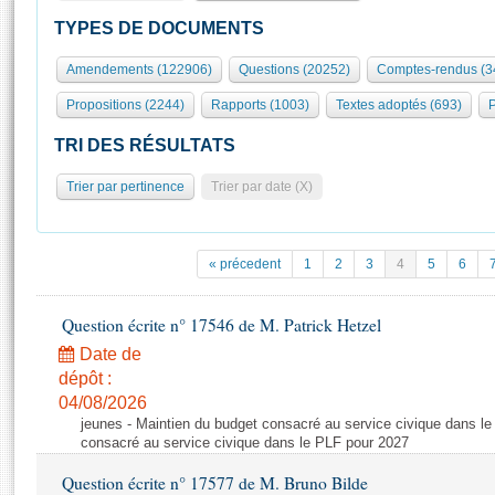
S'id
Présidence
Séance publique
Rôle et pouvoirs de l'Assemblée
Visiter l'Assemblée
TYPES DE DOCUMENTS
Fiches « Connaissance de l’Assemblée »
577 députés
Commissions et autres organes
Visite virtuelle du palais Bourbon
Amendements (122906)
Questions (20252)
Comptes-rendus (3
Organisation de l'Assemblée
Groupes politiques
Europe et International
Assister à une séance
Mot
Propositions (2244)
Rapports (1003)
Textes adoptés (693)
P
Présidence
Conférence des Présidents
Bureau
Collège des Ques
Élections législatives
Contrôle et évaluation
Accès des chercheurs à l’Assemblée
TRI DES RÉSULTATS
Congrès
Les évènements
S'inscrire
Trier par pertinence
Trier par date (X)
Pétitions
Statistiques et chiffres clés
Transparence et déontologie
Vous n'ave
Patrimoine
E
Documents de référence
« précedent
1
2
3
4
5
6
La Bibliothèque
( Constitution | Règlement de l'Assemblée ... )
Documents parlementaires
Les archives
Question écrite n° 17546 de M. Patrick Hetzel
Projets de loi
Contacts et plan d'accès
Date de
Propositions de loi
Histoire
Photos libres de droit
dépôt :
Amendements
Juniors
04/08/2026
Textes adoptés
jeunes - Maintien du budget consacré au service civique dans le
Anciennes législatures
consacré au service civique dans le PLF pour 2027
Liens vers les sites publics
Rapports d'information
Question écrite n° 17577 de M. Bruno Bilde