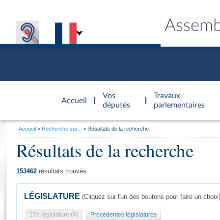
Assemb
Accèder à
la page
Vos
Travaux
Accueil
d'accueil
députés
parlementaires
Vous
Accueil
Recherche sur...
Résultats de la recherche
êtes
Résultats de la recherche
Général
ici
CONNEX
TRAVA
CONNA
DÉC
:
153462
résultats trouvés
LÉGISLATURE
(Cliquez sur l'un des boutons pour faire un choix
17e législature (X)
Précédentes législatures