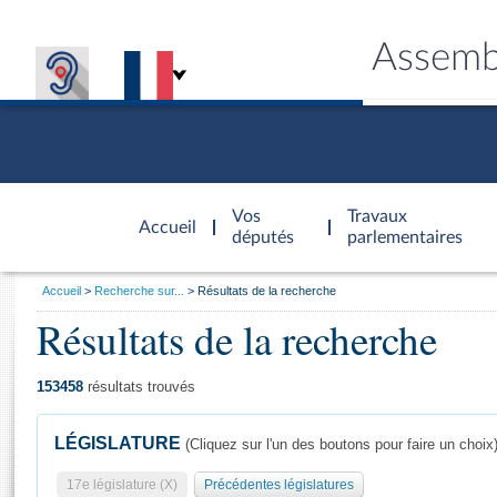
Assemb
Accèder à
la page
Vos
Travaux
Accueil
d'accueil
députés
parlementaires
Vous
Accueil
Recherche sur...
Résultats de la recherche
êtes
Résultats de la recherche
Général
ici
CONNEX
TRAVA
CONNA
DÉC
:
153458
résultats trouvés
LÉGISLATURE
(Cliquez sur l'un des boutons pour faire un choix
17e législature (X)
Précédentes législatures