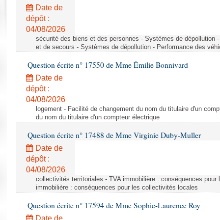
Rapports d'enquête
Date de
Rapports législatifs
dépôt :
Rapports sur l'application des lois
04/08/2026
Baromètre de l’application des lois
sécurité des biens et des personnes - Systèmes de dépollution 
et de secours - Systèmes de dépollution - Performance des véhi
Question écrite n° 17550 de Mme Émilie Bonnivard
Dossiers législatifs
Date de
Budget et sécurité sociale
dépôt :
Questions écrites et orales
04/08/2026
Comptes rendus des débats
logement - Facilité de changement du nom du titulaire d'un compt
du nom du titulaire d'un compteur électrique
Question écrite n° 17488 de Mme Virginie Duby-Muller
Date de
dépôt :
04/08/2026
collectivités territoriales - TVA immobilière : conséquences pour 
immobilière : conséquences pour les collectivités locales
Question écrite n° 17594 de Mme Sophie-Laurence Roy
Date de