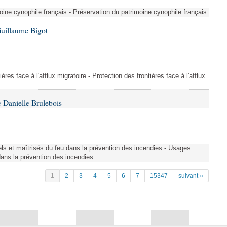
ine cynophile français - Préservation du patrimoine cynophile français
Guillaume Bigot
ères face à l'afflux migratoire - Protection des frontières face à l'afflux
 Danielle Brulebois
nels et maîtrisés du feu dans la prévention des incendies - Usages
 dans la prévention des incendies
1
2
3
4
5
6
7
15347
suivant »