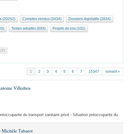
s (20252)
Comptes-rendus (3434)
Dossiers législatifs (2834)
03)
Textes adoptés (693)
Projets de lois (101)
 (X)
1
2
3
4
5
6
7
15347
suivant »
ntoine Villedieu
préoccupante du transport sanitaire privé - Situation préoccupante du
 Michèle Tabarot