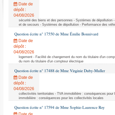
Rapports d'enquête
Date de
Rapports législatifs
dépôt :
Rapports sur l'application des lois
04/08/2026
Baromètre de l’application des lois
sécurité des biens et des personnes - Systèmes de dépollution 
et de secours - Systèmes de dépollution - Performance des véhi
Question écrite n° 17550 de Mme Émilie Bonnivard
Dossiers législatifs
Date de
Budget et sécurité sociale
dépôt :
Questions écrites et orales
04/08/2026
Comptes rendus des débats
logement - Facilité de changement du nom du titulaire d'un compt
du nom du titulaire d'un compteur électrique
Question écrite n° 17488 de Mme Virginie Duby-Muller
Date de
dépôt :
04/08/2026
collectivités territoriales - TVA immobilière : conséquences pour 
immobilière : conséquences pour les collectivités locales
Question écrite n° 17594 de Mme Sophie-Laurence Roy
Date de