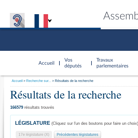
Assemb
Accèder à
la page
Vos
Travaux
Accueil
d'accueil
députés
parlementaires
Vous
Accueil
Recherche sur...
Résultats de la recherche
êtes
Résultats de la recherche
Général
ici
CONNEX
TRAVA
CONNA
DÉC
:
166579
résultats trouvés
LÉGISLATURE
(Cliquez sur l'un des boutons pour faire un choix
17e législature (X)
Précédentes législatures