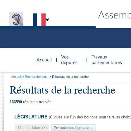
Assemb
Accèder à
la page
Vos
Travaux
Accueil
d'accueil
députés
parlementaires
Vous
Accueil
Recherche sur...
Résultats de la recherche
êtes
Résultats de la recherche
Général
ici
CONNEX
TRAVA
CONNA
DÉC
:
166590
résultats trouvés
LÉGISLATURE
(Cliquez sur l'un des boutons pour faire un choix
17e législature (X)
Précédentes législatures