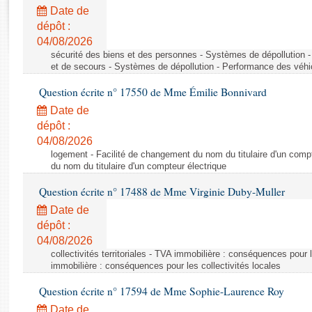
Rapports d'enquête
Date de
Rapports législatifs
dépôt :
Rapports sur l'application des lois
04/08/2026
Baromètre de l’application des lois
sécurité des biens et des personnes - Systèmes de dépollution 
et de secours - Systèmes de dépollution - Performance des véhi
Question écrite n° 17550 de Mme Émilie Bonnivard
Dossiers législatifs
Date de
Budget et sécurité sociale
dépôt :
Questions écrites et orales
04/08/2026
Comptes rendus des débats
logement - Facilité de changement du nom du titulaire d'un compt
du nom du titulaire d'un compteur électrique
Question écrite n° 17488 de Mme Virginie Duby-Muller
Date de
dépôt :
04/08/2026
collectivités territoriales - TVA immobilière : conséquences pour 
immobilière : conséquences pour les collectivités locales
Question écrite n° 17594 de Mme Sophie-Laurence Roy
Date de