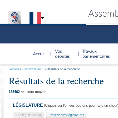
Assemb
Accèder à
la page
Vos
Travaux
Accueil
d'accueil
députés
parlementaires
Vous
Accueil
Recherche sur...
Résultats de la recherche
êtes
Résultats de la recherche
Général
ici
CONNEX
TRAVA
CONNA
DÉC
:
153462
résultats trouvés
LÉGISLATURE
(Cliquez sur l'un des boutons pour faire un choix
17e législature (X)
Précédentes législatures