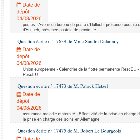
Rapports d'enquête
Date de
Rapports législatifs
dépôt :
Rapports sur l'application des lois
04/08/2026
Baromètre de l’application des lois
postes - Avenir du bureau de poste d'Hulluch, présence postale d
d'Hulluch, présence postale de proximité
Question écrite n° 17639 de Mme Sandra Delannoy
Dossiers législatifs
Date de
Budget et sécurité sociale
dépôt :
Questions écrites et orales
04/08/2026
Comptes rendus des débats
Union européenne - Calendrier de la flotte permanente RescEU - 
RescEU
Question écrite n° 17473 de M. Patrick Hetzel
Date de
dépôt :
04/08/2026
assurance maladie maternité - Effectivité de la prise en charge d
la prise en charge des soins en Allemagne
Question écrite n° 17475 de M. Robert Le Bourgeois
Date de