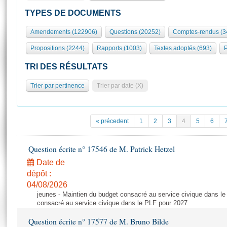
S'id
Présidence
Séance publique
Rôle et pouvoirs de l'Assemblée
Visiter l'Assemblée
TYPES DE DOCUMENTS
Fiches « Connaissance de l’Assemblée »
577 députés
Commissions et autres organes
Visite virtuelle du palais Bourbon
Amendements (122906)
Questions (20252)
Comptes-rendus (3
Organisation de l'Assemblée
Groupes politiques
Europe et International
Assister à une séance
Mot
Propositions (2244)
Rapports (1003)
Textes adoptés (693)
P
Présidence
Conférence des Présidents
Bureau
Collège des Ques
Élections législatives
Contrôle et évaluation
Accès des chercheurs à l’Assemblée
TRI DES RÉSULTATS
Congrès
Les évènements
S'inscrire
Trier par pertinence
Trier par date (X)
Pétitions
Statistiques et chiffres clés
Transparence et déontologie
Vous n'ave
Patrimoine
E
Documents de référence
« précedent
1
2
3
4
5
6
La Bibliothèque
( Constitution | Règlement de l'Assemblée ... )
Documents parlementaires
Les archives
Question écrite n° 17546 de M. Patrick Hetzel
Projets de loi
Contacts et plan d'accès
Date de
Propositions de loi
Histoire
Photos libres de droit
dépôt :
Amendements
Juniors
04/08/2026
Textes adoptés
jeunes - Maintien du budget consacré au service civique dans le
Anciennes législatures
consacré au service civique dans le PLF pour 2027
Liens vers les sites publics
Rapports d'information
Question écrite n° 17577 de M. Bruno Bilde