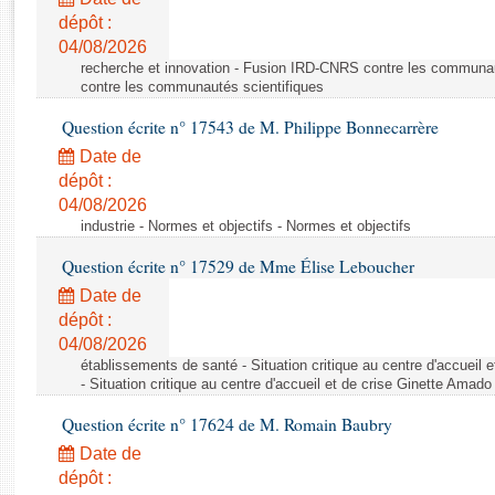
Rapports d'enquête
dépôt :
Rapports législatifs
04/08/2026
Rapports sur l'application des lois
recherche et innovation - Fusion IRD-CNRS contre les communa
Baromètre de l’application des lois
contre les communautés scientifiques
Question écrite n° 17543 de M. Philippe Bonnecarrère
Dossiers législatifs
Date de
Budget et sécurité sociale
dépôt :
04/08/2026
Questions écrites et orales
industrie - Normes et objectifs - Normes et objectifs
Comptes rendus des débats
Question écrite n° 17529 de Mme Élise Leboucher
Date de
dépôt :
04/08/2026
établissements de santé - Situation critique au centre d'accuei
- Situation critique au centre d'accueil et de crise Ginette Ama
Question écrite n° 17624 de M. Romain Baubry
Date de
dépôt :