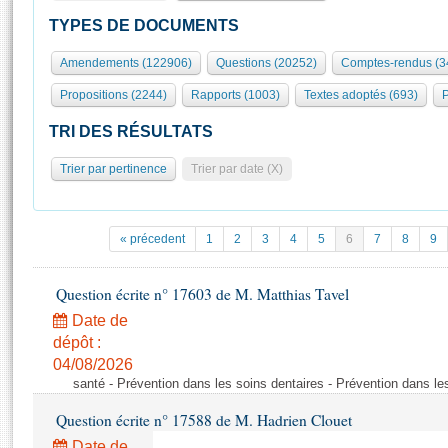
S'id
Présidence
Séance publique
Rôle et pouvoirs de l'Assemblée
Visiter l'Assemblée
TYPES DE DOCUMENTS
Fiches « Connaissance de l’Assemblée »
577 députés
Commissions et autres organes
Visite virtuelle du palais Bourbon
Amendements (122906)
Questions (20252)
Comptes-rendus (3
Organisation de l'Assemblée
Groupes politiques
Europe et International
Assister à une séance
Mot
Propositions (2244)
Rapports (1003)
Textes adoptés (693)
P
Présidence
Conférence des Présidents
Bureau
Collège des Ques
Élections législatives
Contrôle et évaluation
Accès des chercheurs à l’Assemblée
TRI DES RÉSULTATS
Congrès
Les évènements
S'inscrire
Trier par pertinence
Trier par date (X)
Pétitions
Statistiques et chiffres clés
Transparence et déontologie
Vous n'ave
Patrimoine
E
Documents de référence
« précedent
1
2
3
4
5
6
7
8
9
La Bibliothèque
( Constitution | Règlement de l'Assemblée ... )
Documents parlementaires
Les archives
Question écrite n° 17603 de M. Matthias Tavel
Projets de loi
Contacts et plan d'accès
Date de
Propositions de loi
Histoire
Photos libres de droit
dépôt :
Amendements
Juniors
04/08/2026
Textes adoptés
santé - Prévention dans les soins dentaires - Prévention dans le
Anciennes législatures
Question écrite n° 17588 de M. Hadrien Clouet
Liens vers les sites publics
Rapports d'information
Date de