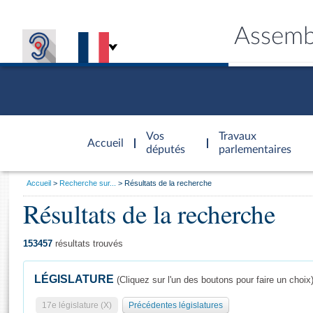
Assemb
Accèder à
la page
Vos
Travaux
Accueil
d'accueil
députés
parlementaires
Vous
Accueil
Recherche sur...
Résultats de la recherche
êtes
Résultats de la recherche
Général
ici
CONNEX
TRAVA
CONNA
DÉC
:
153457
résultats trouvés
LÉGISLATURE
(Cliquez sur l'un des boutons pour faire un choix
17e législature (X)
Précédentes législatures