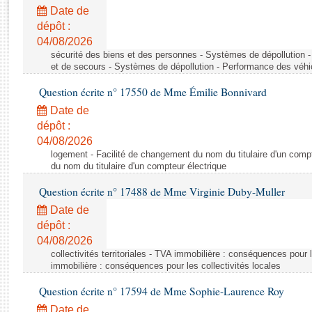
Rapports d'enquête
Date de
Rapports législatifs
dépôt :
Rapports sur l'application des lois
04/08/2026
Baromètre de l’application des lois
sécurité des biens et des personnes - Systèmes de dépollution 
et de secours - Systèmes de dépollution - Performance des véhi
Question écrite n° 17550 de Mme Émilie Bonnivard
Dossiers législatifs
Date de
Budget et sécurité sociale
dépôt :
Questions écrites et orales
04/08/2026
Comptes rendus des débats
logement - Facilité de changement du nom du titulaire d'un compt
du nom du titulaire d'un compteur électrique
Question écrite n° 17488 de Mme Virginie Duby-Muller
Date de
dépôt :
04/08/2026
collectivités territoriales - TVA immobilière : conséquences pour 
immobilière : conséquences pour les collectivités locales
Question écrite n° 17594 de Mme Sophie-Laurence Roy
Date de