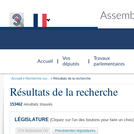
Assemb
Accèder à
la page
Vos
Travaux
Accueil
d'accueil
députés
parlementaires
Vous
Accueil
Recherche sur...
Résultats de la recherche
êtes
Résultats de la recherche
Général
ici
CONNEX
TRAVA
CONNA
DÉC
:
153462
résultats trouvés
LÉGISLATURE
(Cliquez sur l'un des boutons pour faire un choix
17e législature (X)
Précédentes législatures