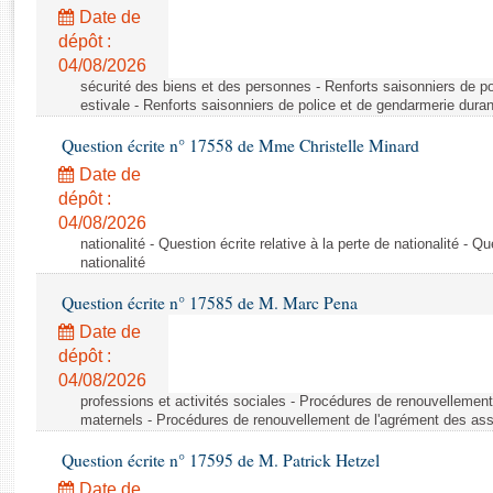
Rapports d'enquête
Date de
Rapports législatifs
dépôt :
Rapports sur l'application des lois
04/08/2026
Baromètre de l’application des lois
sécurité des biens et des personnes - Renforts saisonniers de po
estivale - Renforts saisonniers de police et de gendarmerie duran
Question écrite n° 17558 de Mme Christelle Minard
Dossiers législatifs
Date de
Budget et sécurité sociale
dépôt :
Questions écrites et orales
04/08/2026
Comptes rendus des débats
nationalité - Question écrite relative à la perte de nationalité - Qu
nationalité
Question écrite n° 17585 de M. Marc Pena
Date de
dépôt :
04/08/2026
professions et activités sociales - Procédures de renouvellemen
maternels - Procédures de renouvellement de l'agrément des ass
Question écrite n° 17595 de M. Patrick Hetzel
Date de