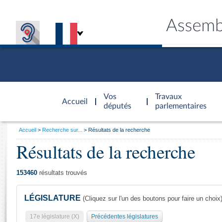
Assemb
Accèder à
la page
Vos
Travaux
Accueil
d'accueil
députés
parlementaires
Vous
Accueil
Recherche sur...
Résultats de la recherche
êtes
Résultats de la recherche
Général
ici
CONNEX
TRAVA
CONNA
DÉC
:
153460
résultats trouvés
LÉGISLATURE
(Cliquez sur l'un des boutons pour faire un choix
17e législature (X)
Précédentes législatures