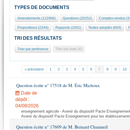
S'id
Présidence
Séance publique
Rôle et pouvoirs de l'Assemblée
Visiter l'Assemblée
TYPES DE DOCUMENTS
Fiches « Connaissance de l’Assemblée »
577 députés
Commissions et autres organes
Visite virtuelle du palais Bourbon
Amendements (122906)
Questions (20252)
Comptes-rendus (3
Organisation de l'Assemblée
Groupes politiques
Europe et International
Assister à une séance
Mot
Propositions (2244)
Rapports (1001)
Textes adoptés (693)
P
Présidence
Conférence des Présidents
Bureau
Collège des Ques
Élections législatives
Contrôle et évaluation
Accès des chercheurs à l’Assemblée
TRI DES RÉSULTATS
Congrès
Les évènements
S'inscrire
Trier par pertinence
Trier par date (X)
Pétitions
Statistiques et chiffres clés
Transparence et déontologie
Vous n'ave
Patrimoine
E
Documents de référence
« précedent
1
2
3
4
5
6
7
8
9
10
La Bibliothèque
( Constitution | Règlement de l'Assemblée ... )
Documents parlementaires
Les archives
Question écrite n° 17518 de M. Éric Michoux
Projets de loi
Contacts et plan d'accès
Date de
Propositions de loi
Histoire
Photos libres de droit
dépôt :
Amendements
Juniors
04/08/2026
Textes adoptés
enseignement agricole - Avenir du dispositif Pacte Enseignement
Anciennes législatures
Avenir du dispositif Pacte Enseignement pour les établissements
Liens vers les sites publics
Rapports d'information
Question écrite n° 17609 de M. Bernard Chaumeil