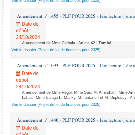
Voir le dossier (Projet de loi de finances pour 2025)
Rapports d'enquête
Rapports législatifs
Amendement n° 1455 - PLF POUR 2025 - 1ère lecture (1ère as
Rapports sur l'application des lois
Date de
Baromètre de l’application des lois
dépôt :
24/10/2024
Dossiers législatifs
Amendement de Mme Cathala - Article 42 -
Tombé
Budget et sécurité sociale
Voir le dossier (Projet de loi de finances pour 2025)
Questions écrites et orales
Comptes rendus des débats
Amendement n° 1093 - PLF POUR 2025 - 1ère lecture (1ère as
Date de
dépôt :
24/10/2024
Amendement de Mme Regol, Mme Sas, M. Amirshahi, Mme Arrig
Lahais, Mme Balage El Mariky, M. Iordanoff et M. Duplessy - Art
Voir le dossier (Projet de loi de finances pour 2025)
Amendement n° 1440 - PLF POUR 2025 - 1ère lecture (1ère as
Date de
dépôt :