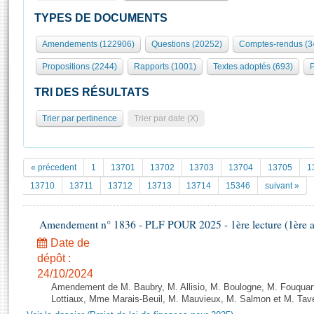
S'id
Présidence
Séance publique
Rôle et pouvoirs de l'Assemblée
Visiter l'Assemblée
TYPES DE DOCUMENTS
Fiches « Connaissance de l’Assemblée »
577 députés
Commissions et autres organes
Visite virtuelle du palais Bourbon
Amendements (122906)
Questions (20252)
Comptes-rendus (3
Organisation de l'Assemblée
Groupes politiques
Europe et International
Assister à une séance
Mot
Propositions (2244)
Rapports (1001)
Textes adoptés (693)
P
Présidence
Conférence des Présidents
Bureau
Collège des Ques
Élections législatives
Contrôle et évaluation
Accès des chercheurs à l’Assemblée
TRI DES RÉSULTATS
Congrès
Les évènements
S'inscrire
Trier par pertinence
Trier par date (X)
Pétitions
Statistiques et chiffres clés
Transparence et déontologie
Vous n'ave
Patrimoine
E
Documents de référence
« précedent
1
13701
13702
13703
13704
13705
1
La Bibliothèque
( Constitution | Règlement de l'Assemblée ... )
Documents parlementaires
13710
13711
13712
13713
13714
15346
suivant »
Les archives
Projets de loi
Contacts et plan d'accès
Amendement n° 1836 - PLF POUR 2025 - 1ère lecture (1ère as
Propositions de loi
Histoire
Photos libres de droit
Amendements
Date de
Juniors
dépôt :
Textes adoptés
Anciennes législatures
24/10/2024
Amendement de M. Baubry, M. Allisio, M. Boulogne, M. Fouquart
Liens vers les sites publics
Rapports d'information
Lottiaux, Mme Marais-Beuil, M. Mauvieux, M. Salmon et M. Taver