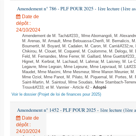
Amendement n° 786 - PLF POUR 2025 - 1ère lecture (1ère ass
Date de
dépôt :
24/10/2024
Amendement de M. Tach&#233;, Mme Abomangoli, M. Alexandr
M. Arenas, M. Arnault, Mme Belouassa-Cherifi, M. Bernalicis, 
Boumertit, M. Boyard, M. Cadalen, M. Caron, M. Carri&#232;re
Chikirou, M. Clouet, M. Coquerel, M. Coulomme, M. Delogu, M
Feld, M. Fernandes, Mme Ferrer, M. Gaillard, Mme Guett&#23
Hignet, M. Kerbrat, M. Lachaud, M. Lahmar, M. Laisney, M. Le 
Legavre, Mme Legrain, Mme Lejeune, Mme Lepvraud, M. L&#233
Maudet, Mme Maximi, Mme Mesmeur, Mme Manon Meunier, M. 
Mme Oziol, Mme Panot, M. Pilato, M. Piquemal, M. Portes, M
Saint-Martin, M. Saintoul, Mme Soudais, Mme Stambach-Terren
Trouv&#233; et M. Vannier - Article 42 -
Adopté
Voir le dossier (Projet de loi de finances pour 2025)
Amendement n° 1452 - PLF POUR 2025 - 1ère lecture (1ère as
Date de
dépôt :
24/10/2024