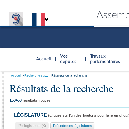
Assemb
Accèder à
la page
Vos
Travaux
Accueil
d'accueil
députés
parlementaires
Vous
Accueil
Recherche sur...
Résultats de la recherche
êtes
Résultats de la recherche
Général
ici
CONNEX
TRAVA
CONNA
DÉC
:
153460
résultats trouvés
LÉGISLATURE
(Cliquez sur l'un des boutons pour faire un choix
17e législature (X)
Précédentes législatures