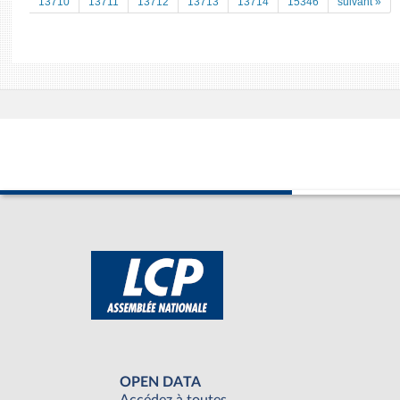
13710
13711
13712
13713
13714
15346
suivant »
OPEN DATA