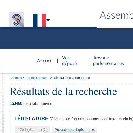
Assemb
Accèder à
la page
Vos
Travaux
Accueil
d'accueil
députés
parlementaires
Vous
Accueil
Recherche sur...
Résultats de la recherche
êtes
Résultats de la recherche
Général
ici
CONNEX
TRAVA
CONNA
DÉC
:
153460
résultats trouvés
LÉGISLATURE
(Cliquez sur l'un des boutons pour faire un choix
17e législature (X)
Précédentes législatures