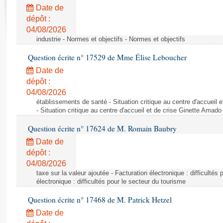
Rapports d'enquête
Date de
Rapports législatifs
dépôt :
Rapports sur l'application des lois
04/08/2026
Baromètre de l’application des lois
industrie - Normes et objectifs - Normes et objectifs
Question écrite n° 17529 de Mme Élise Leboucher
Dossiers législatifs
Date de
Budget et sécurité sociale
dépôt :
04/08/2026
Questions écrites et orales
établissements de santé - Situation critique au centre d'accuei
Comptes rendus des débats
- Situation critique au centre d'accueil et de crise Ginette Ama
Question écrite n° 17624 de M. Romain Baubry
Date de
dépôt :
04/08/2026
taxe sur la valeur ajoutée - Facturation électronique : difficultés
électronique : difficultés pour le secteur du tourisme
Question écrite n° 17468 de M. Patrick Hetzel
Date de