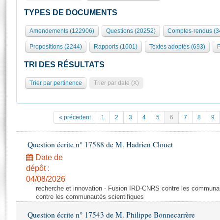
S'id
Présidence
Séance publique
Rôle et pouvoirs de l'Assemblée
Visiter l'Assemblée
TYPES DE DOCUMENTS
Fiches « Connaissance de l’Assemblée »
577 députés
Commissions et autres organes
Visite virtuelle du palais Bourbon
Amendements (122906)
Questions (20252)
Comptes-rendus (3
Organisation de l'Assemblée
Groupes politiques
Europe et International
Assister à une séance
Mot
Propositions (2244)
Rapports (1001)
Textes adoptés (693)
P
Présidence
Conférence des Présidents
Bureau
Collège des Ques
Élections législatives
Contrôle et évaluation
Accès des chercheurs à l’Assemblée
TRI DES RÉSULTATS
Congrès
Les évènements
S'inscrire
Trier par pertinence
Trier par date (X)
Pétitions
Statistiques et chiffres clés
Transparence et déontologie
Vous n'ave
Patrimoine
E
Documents de référence
« précedent
1
2
3
4
5
6
7
8
9
La Bibliothèque
( Constitution | Règlement de l'Assemblée ... )
Documents parlementaires
Les archives
Question écrite n° 17588 de M. Hadrien Clouet
Projets de loi
Contacts et plan d'accès
Date de
Propositions de loi
Histoire
Photos libres de droit
dépôt :
Amendements
Juniors
04/08/2026
Textes adoptés
recherche et innovation - Fusion IRD-CNRS contre les communa
Anciennes législatures
contre les communautés scientifiques
Liens vers les sites publics
Rapports d'information
Question écrite n° 17543 de M. Philippe Bonnecarrère