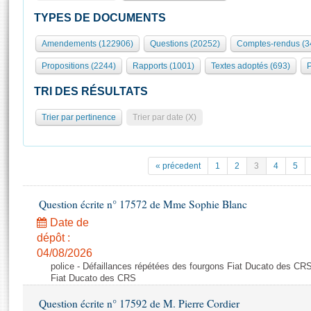
S'id
Présidence
Séance publique
Rôle et pouvoirs de l'Assemblée
Visiter l'Assemblée
TYPES DE DOCUMENTS
Fiches « Connaissance de l’Assemblée »
577 députés
Commissions et autres organes
Visite virtuelle du palais Bourbon
Amendements (122906)
Questions (20252)
Comptes-rendus (3
Organisation de l'Assemblée
Groupes politiques
Europe et International
Assister à une séance
Mot
Propositions (2244)
Rapports (1001)
Textes adoptés (693)
P
Présidence
Conférence des Présidents
Bureau
Collège des Ques
Élections législatives
Contrôle et évaluation
Accès des chercheurs à l’Assemblée
TRI DES RÉSULTATS
Congrès
Les évènements
S'inscrire
Trier par pertinence
Trier par date (X)
Pétitions
Statistiques et chiffres clés
Transparence et déontologie
Vous n'ave
Patrimoine
E
Documents de référence
« précedent
1
2
3
4
5
La Bibliothèque
( Constitution | Règlement de l'Assemblée ... )
Documents parlementaires
Les archives
Question écrite n° 17572 de Mme Sophie Blanc
Projets de loi
Contacts et plan d'accès
Date de
Propositions de loi
Histoire
Photos libres de droit
dépôt :
Amendements
Juniors
04/08/2026
Textes adoptés
police - Défaillances répétées des fourgons Fiat Ducato des CRS
Anciennes législatures
Fiat Ducato des CRS
Liens vers les sites publics
Rapports d'information
Question écrite n° 17592 de M. Pierre Cordier