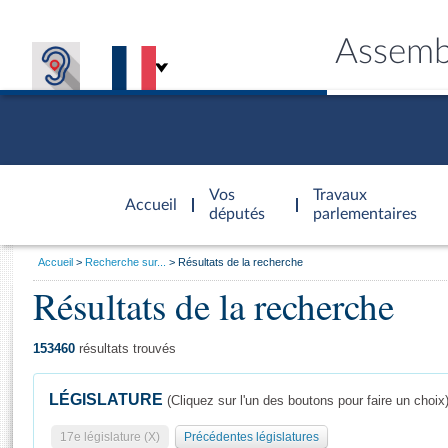
Assemb
Accèder à
la page
Vos
Travaux
Accueil
d'accueil
députés
parlementaires
Vous
Accueil
Recherche sur...
Résultats de la recherche
êtes
Résultats de la recherche
Général
ici
CONNEX
TRAVA
CONNA
DÉC
:
153460
résultats trouvés
LÉGISLATURE
(Cliquez sur l'un des boutons pour faire un choix
17e législature (X)
Précédentes législatures