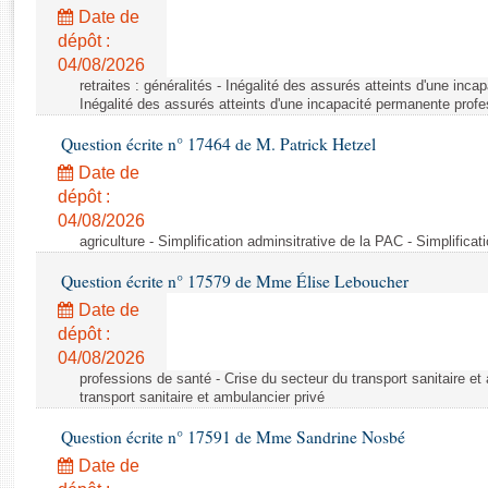
Rapports d'enquête
Date de
Rapports législatifs
dépôt :
Rapports sur l'application des lois
04/08/2026
Baromètre de l’application des lois
retraites : généralités - Inégalité des assurés atteints d'une inc
Inégalité des assurés atteints d'une incapacité permanente profe
Question écrite n° 17464 de M. Patrick Hetzel
Dossiers législatifs
Date de
Budget et sécurité sociale
dépôt :
Questions écrites et orales
04/08/2026
Comptes rendus des débats
agriculture - Simplification adminsitrative de la PAC - Simplifica
Question écrite n° 17579 de Mme Élise Leboucher
Date de
dépôt :
04/08/2026
professions de santé - Crise du secteur du transport sanitaire et
transport sanitaire et ambulancier privé
Question écrite n° 17591 de Mme Sandrine Nosbé
Date de