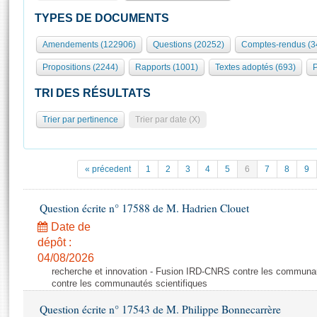
S'id
Présidence
Séance publique
Rôle et pouvoirs de l'Assemblée
Visiter l'Assemblée
TYPES DE DOCUMENTS
Fiches « Connaissance de l’Assemblée »
577 députés
Commissions et autres organes
Visite virtuelle du palais Bourbon
Amendements (122906)
Questions (20252)
Comptes-rendus (3
Organisation de l'Assemblée
Groupes politiques
Europe et International
Assister à une séance
Mot
Propositions (2244)
Rapports (1001)
Textes adoptés (693)
P
Présidence
Conférence des Présidents
Bureau
Collège des Ques
Élections législatives
Contrôle et évaluation
Accès des chercheurs à l’Assemblée
TRI DES RÉSULTATS
Congrès
Les évènements
S'inscrire
Trier par pertinence
Trier par date (X)
Pétitions
Statistiques et chiffres clés
Transparence et déontologie
Vous n'ave
Patrimoine
E
Documents de référence
« précedent
1
2
3
4
5
6
7
8
9
La Bibliothèque
( Constitution | Règlement de l'Assemblée ... )
Documents parlementaires
Les archives
Question écrite n° 17588 de M. Hadrien Clouet
Projets de loi
Contacts et plan d'accès
Date de
Propositions de loi
Histoire
Photos libres de droit
dépôt :
Amendements
Juniors
04/08/2026
Textes adoptés
recherche et innovation - Fusion IRD-CNRS contre les communa
Anciennes législatures
contre les communautés scientifiques
Liens vers les sites publics
Rapports d'information
Question écrite n° 17543 de M. Philippe Bonnecarrère