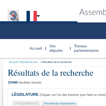
Assemb
Accèder à
la page
Vos
Travaux
Accueil
d'accueil
députés
parlementaires
Vous
Accueil
Recherche sur...
Résultats de la recherche
êtes
Résultats de la recherche
Général
ici
CONNEX
TRAVA
CONNA
DÉC
:
153460
résultats trouvés
LÉGISLATURE
(Cliquez sur l'un des boutons pour faire un choix
17e législature (X)
Précédentes législatures