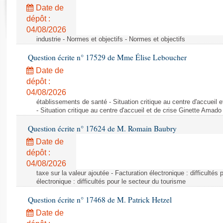
Rapports d'enquête
Date de
Rapports législatifs
dépôt :
Rapports sur l'application des lois
04/08/2026
Baromètre de l’application des lois
industrie - Normes et objectifs - Normes et objectifs
Question écrite n° 17529 de Mme Élise Leboucher
Dossiers législatifs
Date de
Budget et sécurité sociale
dépôt :
04/08/2026
Questions écrites et orales
établissements de santé - Situation critique au centre d'accuei
Comptes rendus des débats
- Situation critique au centre d'accueil et de crise Ginette Ama
Question écrite n° 17624 de M. Romain Baubry
Date de
dépôt :
04/08/2026
taxe sur la valeur ajoutée - Facturation électronique : difficultés
électronique : difficultés pour le secteur du tourisme
Question écrite n° 17468 de M. Patrick Hetzel
Date de