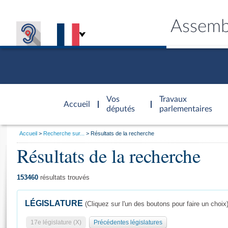
Assemb
Accèder à
la page
Vos
Travaux
Accueil
d'accueil
députés
parlementaires
Vous
Accueil
Recherche sur...
Résultats de la recherche
êtes
Résultats de la recherche
Général
ici
CONNEX
TRAVA
CONNA
DÉC
:
153460
résultats trouvés
LÉGISLATURE
(Cliquez sur l'un des boutons pour faire un choix
17e législature (X)
Précédentes législatures