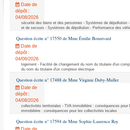
Rapports d'enquête
Date de
Rapports législatifs
dépôt :
Rapports sur l'application des lois
04/08/2026
Baromètre de l’application des lois
sécurité des biens et des personnes - Systèmes de dépollution 
et de secours - Systèmes de dépollution - Performance des véhi
Question écrite n° 17550 de Mme Émilie Bonnivard
Dossiers législatifs
Date de
Budget et sécurité sociale
dépôt :
Questions écrites et orales
04/08/2026
Comptes rendus des débats
logement - Facilité de changement du nom du titulaire d'un compt
du nom du titulaire d'un compteur électrique
Question écrite n° 17488 de Mme Virginie Duby-Muller
Date de
dépôt :
04/08/2026
collectivités territoriales - TVA immobilière : conséquences pour 
immobilière : conséquences pour les collectivités locales
Question écrite n° 17594 de Mme Sophie-Laurence Roy
Date de