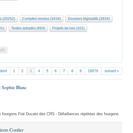
s (20252)
Comptes-rendus (3434)
Dossiers législatifs (2834)
01)
Textes adoptés (693)
Projets de lois (101)
 (X)
dent
1
2
3
4
5
6
7
8
9
16676
suivant »
e Sophie Blanc
es fourgons Fiat Ducato des CRS - Défaillances répétées des fourgons
ierre Cordier