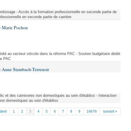
entissage - Accès à la formation professionnelle en seconde partie de
ofessionnelle en seconde partie de carrière
e Marie Pochon
dédié au secteur viticole dans la réforme PAC - Soutien budgétaire dédié
rme PAC
e Anne Stambach-Terrenoir
blic et des carnivores non domestiques au sein d'établiss - Interaction
 non domestiques au sein d'établiss
dent
1
2
3
4
5
6
7
8
9
16676
suivant »