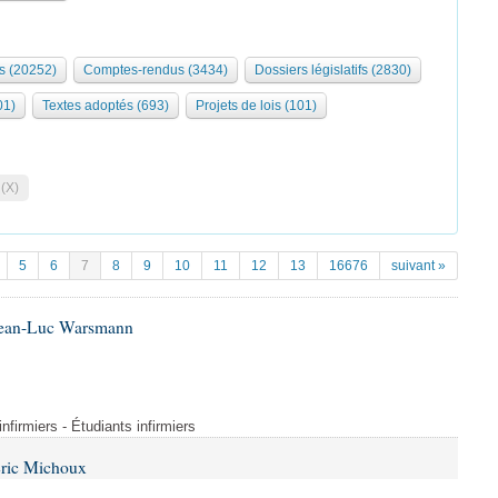
s (20252)
Comptes-rendus (3434)
Dossiers législatifs (2830)
01)
Textes adoptés (693)
Projets de lois (101)
 (X)
5
6
7
8
9
10
11
12
13
16676
suivant »
 Jean-Luc Warsmann
nfirmiers - Étudiants infirmiers
Éric Michoux