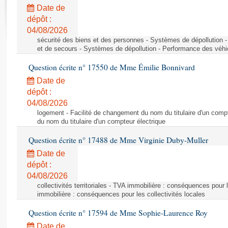
Rapports d'enquête
Date de
Rapports législatifs
dépôt :
Rapports sur l'application des lois
04/08/2026
Baromètre de l’application des lois
sécurité des biens et des personnes - Systèmes de dépollution 
et de secours - Systèmes de dépollution - Performance des véhi
Question écrite n° 17550 de Mme Émilie Bonnivard
Dossiers législatifs
Date de
Budget et sécurité sociale
dépôt :
Questions écrites et orales
04/08/2026
Comptes rendus des débats
logement - Facilité de changement du nom du titulaire d'un compt
du nom du titulaire d'un compteur électrique
Question écrite n° 17488 de Mme Virginie Duby-Muller
Date de
dépôt :
04/08/2026
collectivités territoriales - TVA immobilière : conséquences pour 
immobilière : conséquences pour les collectivités locales
Question écrite n° 17594 de Mme Sophie-Laurence Roy
Date de