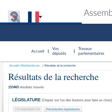
Assemb
Accèder à
la page
Vos
Travaux
Accueil
d'accueil
députés
parlementaires
Vous
Accueil
Recherche sur...
Résultats de la recherche
êtes
Résultats de la recherche
Général
ici
CONNEX
TRAVA
CONNA
DÉC
:
153465
résultats trouvés
LÉGISLATURE
(Cliquez sur l'un des boutons pour faire un choix
17e législature (X)
Précédentes législatures