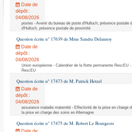
Rapports d'enquête
Date de
Rapports législatifs
dépôt :
Rapports sur l'application des lois
04/08/2026
Baromètre de l’application des lois
postes - Avenir du bureau de poste d'Hulluch, présence postale d
d'Hulluch, présence postale de proximité
Question écrite n° 17639 de Mme Sandra Delannoy
Dossiers législatifs
Date de
Budget et sécurité sociale
dépôt :
Questions écrites et orales
04/08/2026
Comptes rendus des débats
Union européenne - Calendrier de la flotte permanente RescEU - 
RescEU
Question écrite n° 17473 de M. Patrick Hetzel
Date de
dépôt :
04/08/2026
assurance maladie maternité - Effectivité de la prise en charge d
la prise en charge des soins en Allemagne
Question écrite n° 17475 de M. Robert Le Bourgeois
Date de