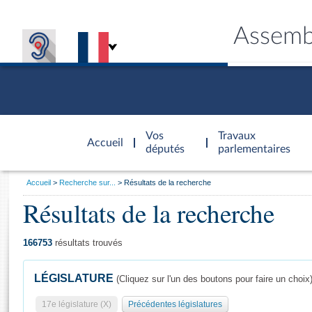
Assemb
Accèder à
la page
Vos
Travaux
Accueil
d'accueil
députés
parlementaires
Vous
Accueil
Recherche sur...
Résultats de la recherche
êtes
Résultats de la recherche
Général
ici
CONNEX
TRAVA
CONNA
DÉC
:
166753
résultats trouvés
LÉGISLATURE
(Cliquez sur l'un des boutons pour faire un choix
17e législature (X)
Précédentes législatures