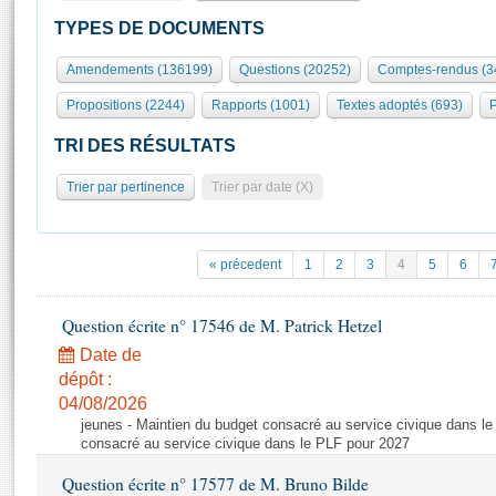
S'id
Présidence
Séance publique
Rôle et pouvoirs de l'Assemblée
Visiter l'Assemblée
TYPES DE DOCUMENTS
Fiches « Connaissance de l’Assemblée »
577 députés
Commissions et autres organes
Visite virtuelle du palais Bourbon
Amendements (136199)
Questions (20252)
Comptes-rendus (3
Organisation de l'Assemblée
Groupes politiques
Europe et International
Assister à une séance
Mot
Propositions (2244)
Rapports (1001)
Textes adoptés (693)
P
Présidence
Conférence des Présidents
Bureau
Collège des Ques
Élections législatives
Contrôle et évaluation
Accès des chercheurs à l’Assemblée
TRI DES RÉSULTATS
Congrès
Les évènements
S'inscrire
Trier par pertinence
Trier par date (X)
Pétitions
Statistiques et chiffres clés
Transparence et déontologie
Vous n'ave
Patrimoine
E
Documents de référence
« précedent
1
2
3
4
5
6
La Bibliothèque
( Constitution | Règlement de l'Assemblée ... )
Documents parlementaires
Les archives
Question écrite n° 17546 de M. Patrick Hetzel
Projets de loi
Contacts et plan d'accès
Date de
Propositions de loi
Histoire
Photos libres de droit
dépôt :
Amendements
Juniors
04/08/2026
Textes adoptés
jeunes - Maintien du budget consacré au service civique dans le
Anciennes législatures
consacré au service civique dans le PLF pour 2027
Liens vers les sites publics
Rapports d'information
Question écrite n° 17577 de M. Bruno Bilde