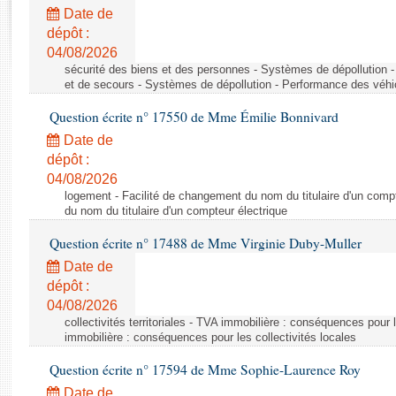
Rapports d'enquête
Date de
Rapports législatifs
dépôt :
Rapports sur l'application des lois
04/08/2026
Baromètre de l’application des lois
sécurité des biens et des personnes - Systèmes de dépollution 
et de secours - Systèmes de dépollution - Performance des véhi
Question écrite n° 17550 de Mme Émilie Bonnivard
Dossiers législatifs
Date de
Budget et sécurité sociale
dépôt :
Questions écrites et orales
04/08/2026
Comptes rendus des débats
logement - Facilité de changement du nom du titulaire d'un compt
du nom du titulaire d'un compteur électrique
Question écrite n° 17488 de Mme Virginie Duby-Muller
Date de
dépôt :
04/08/2026
collectivités territoriales - TVA immobilière : conséquences pour 
immobilière : conséquences pour les collectivités locales
Question écrite n° 17594 de Mme Sophie-Laurence Roy
Date de