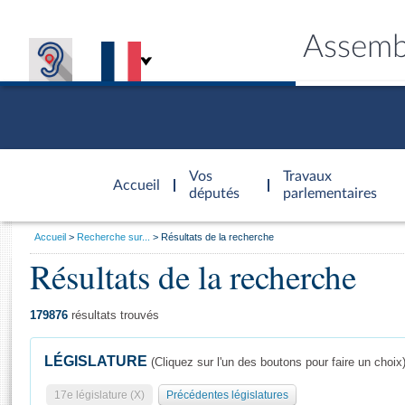
Assemb
Accèder à
la page
Vos
Travaux
Accueil
d'accueil
députés
parlementaires
Vous
Accueil
Recherche sur...
Résultats de la recherche
êtes
Résultats de la recherche
Général
ici
CONNEX
TRAVA
CONNA
DÉC
:
179876
résultats trouvés
LÉGISLATURE
(Cliquez sur l'un des boutons pour faire un choix
17e législature (X)
Précédentes législatures