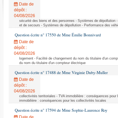
Rapports d'enquête
Date de
Rapports législatifs
dépôt :
Rapports sur l'application des lois
04/08/2026
Baromètre de l’application des lois
sécurité des biens et des personnes - Systèmes de dépollution 
et de secours - Systèmes de dépollution - Performance des véhi
Question écrite n° 17550 de Mme Émilie Bonnivard
Dossiers législatifs
Date de
Budget et sécurité sociale
dépôt :
Questions écrites et orales
04/08/2026
Comptes rendus des débats
logement - Facilité de changement du nom du titulaire d'un compt
du nom du titulaire d'un compteur électrique
Question écrite n° 17488 de Mme Virginie Duby-Muller
Date de
dépôt :
04/08/2026
collectivités territoriales - TVA immobilière : conséquences pour 
immobilière : conséquences pour les collectivités locales
Question écrite n° 17594 de Mme Sophie-Laurence Roy
Date de