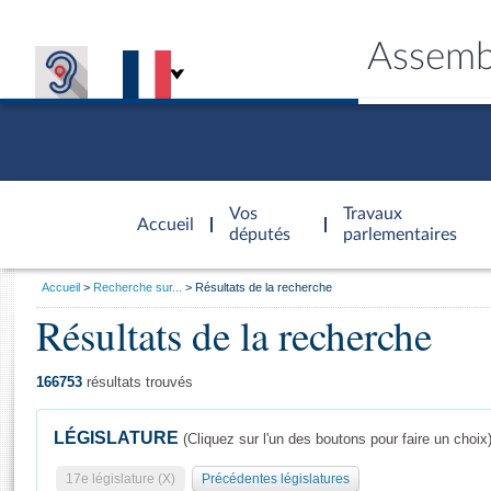
Assemb
Accèder à
la page
Vos
Travaux
Accueil
d'accueil
députés
parlementaires
Vous
Accueil
Recherche sur...
Résultats de la recherche
êtes
Résultats de la recherche
Général
ici
CONNEX
TRAVA
CONNA
DÉC
:
166753
résultats trouvés
LÉGISLATURE
(Cliquez sur l'un des boutons pour faire un choix
17e législature (X)
Précédentes législatures