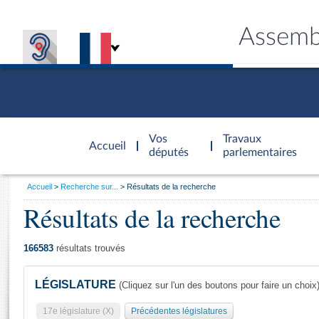
Assemb
Accèder à
la page
Vos
Travaux
Accueil
d'accueil
députés
parlementaires
Vous
Accueil
Recherche sur...
Résultats de la recherche
êtes
Résultats de la recherche
Général
ici
CONNEX
TRAVA
CONNA
DÉC
:
166583
résultats trouvés
LÉGISLATURE
(Cliquez sur l'un des boutons pour faire un choix
17e législature (X)
Précédentes législatures