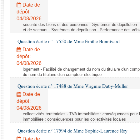
Rapports d'enquête
Date de
Rapports législatifs
dépôt :
Rapports sur l'application des lois
04/08/2026
Baromètre de l’application des lois
sécurité des biens et des personnes - Systèmes de dépollution 
et de secours - Systèmes de dépollution - Performance des véhi
Question écrite n° 17550 de Mme Émilie Bonnivard
Dossiers législatifs
Date de
Budget et sécurité sociale
dépôt :
Questions écrites et orales
04/08/2026
Comptes rendus des débats
logement - Facilité de changement du nom du titulaire d'un compt
du nom du titulaire d'un compteur électrique
Question écrite n° 17488 de Mme Virginie Duby-Muller
Date de
dépôt :
04/08/2026
collectivités territoriales - TVA immobilière : conséquences pour 
immobilière : conséquences pour les collectivités locales
Question écrite n° 17594 de Mme Sophie-Laurence Roy
Date de