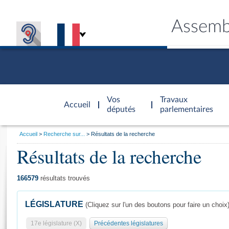
Assemb
Accèder à
la page
Vos
Travaux
Accueil
d'accueil
députés
parlementaires
Vous
Accueil
Recherche sur...
Résultats de la recherche
êtes
Résultats de la recherche
Général
ici
CONNEX
TRAVA
CONNA
DÉC
:
166579
résultats trouvés
LÉGISLATURE
(Cliquez sur l'un des boutons pour faire un choix
17e législature (X)
Précédentes législatures