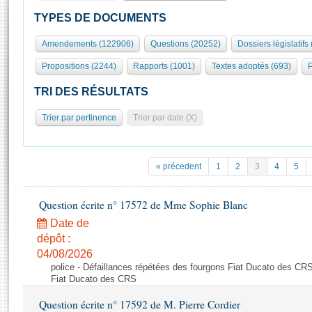
S'id
Présidence
Séance publique
Rôle et pouvoirs de l'Assemblée
Visiter l'Assemblée
TYPES DE DOCUMENTS
Fiches « Connaissance de l’Assemblée »
577 députés
Commissions et autres organes
Visite virtuelle du palais Bourbon
Amendements (122906)
Questions (20252)
Dossiers législatifs
Organisation de l'Assemblée
Groupes politiques
Europe et International
Assister à une séance
Mot
Propositions (2244)
Rapports (1001)
Textes adoptés (693)
P
Présidence
Conférence des Présidents
Bureau
Collège des Ques
Élections législatives
Contrôle et évaluation
Accès des chercheurs à l’Assemblée
TRI DES RÉSULTATS
Congrès
Les évènements
S'inscrire
Trier par pertinence
Trier par date (X)
Pétitions
Statistiques et chiffres clés
Transparence et déontologie
Vous n'ave
Patrimoine
E
Documents de référence
« précedent
1
2
3
4
5
La Bibliothèque
( Constitution | Règlement de l'Assemblée ... )
Documents parlementaires
Les archives
Question écrite n° 17572 de Mme Sophie Blanc
Projets de loi
Contacts et plan d'accès
Date de
Propositions de loi
Histoire
Photos libres de droit
dépôt :
Amendements
Juniors
04/08/2026
Textes adoptés
police - Défaillances répétées des fourgons Fiat Ducato des CRS
Anciennes législatures
Fiat Ducato des CRS
Liens vers les sites publics
Rapports d'information
Question écrite n° 17592 de M. Pierre Cordier