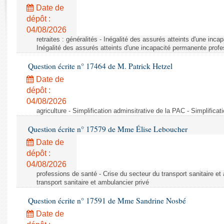
Rapports d'enquête
Date de
Rapports législatifs
dépôt :
Rapports sur l'application des lois
04/08/2026
Baromètre de l’application des lois
retraites : généralités - Inégalité des assurés atteints d'une inc
Inégalité des assurés atteints d'une incapacité permanente profe
Question écrite n° 17464 de M. Patrick Hetzel
Dossiers législatifs
Date de
Budget et sécurité sociale
dépôt :
Questions écrites et orales
04/08/2026
Comptes rendus des débats
agriculture - Simplification adminsitrative de la PAC - Simplifica
Question écrite n° 17579 de Mme Élise Leboucher
Date de
dépôt :
04/08/2026
professions de santé - Crise du secteur du transport sanitaire et
transport sanitaire et ambulancier privé
Question écrite n° 17591 de Mme Sandrine Nosbé
Date de