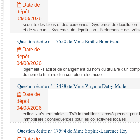
Rapports d'enquête
Date de
Rapports législatifs
dépôt :
Rapports sur l'application des lois
04/08/2026
Baromètre de l’application des lois
sécurité des biens et des personnes - Systèmes de dépollution 
et de secours - Systèmes de dépollution - Performance des véhi
Question écrite n° 17550 de Mme Émilie Bonnivard
Dossiers législatifs
Date de
Budget et sécurité sociale
dépôt :
Questions écrites et orales
04/08/2026
Comptes rendus des débats
logement - Facilité de changement du nom du titulaire d'un compt
du nom du titulaire d'un compteur électrique
Question écrite n° 17488 de Mme Virginie Duby-Muller
Date de
dépôt :
04/08/2026
collectivités territoriales - TVA immobilière : conséquences pour 
immobilière : conséquences pour les collectivités locales
Question écrite n° 17594 de Mme Sophie-Laurence Roy
Date de