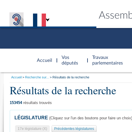
Assemb
Accèder à
la page
Vos
Travaux
Accueil
d'accueil
députés
parlementaires
Vous
Accueil
Recherche sur...
Résultats de la recherche
êtes
Résultats de la recherche
Général
ici
CONNEX
TRAVA
CONNA
DÉC
:
153454
résultats trouvés
LÉGISLATURE
(Cliquez sur l'un des boutons pour faire un choix
17e législature (X)
Précédentes législatures