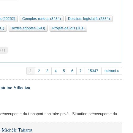
s (20252)
Comptes-rendus (3434)
Dossiers législatifs (2834)
01)
Textes adoptés (693)
Projets de lois (101)
 (X)
1
2
3
4
5
6
7
15347
suivant »
ntoine Villedieu
préoccupante du transport sanitaire privé - Situation préoccupante du
 Michèle Tabarot