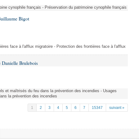
ine cynophile français - Préservation du patrimoine cynophile français
Guillaume Bigot
ères face à l'afflux migratoire - Protection des frontières face à l'afflux
 Danielle Brulebois
nels et maîtrisés du feu dans la prévention des incendies - Usages
 dans la prévention des incendies
1
2
3
4
5
6
7
15347
suivant »