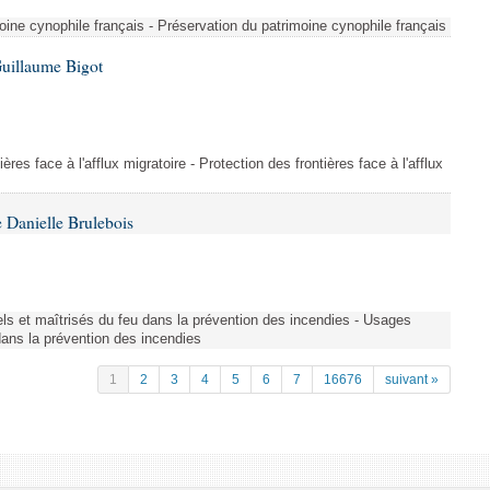
ine cynophile français - Préservation du patrimoine cynophile français
Guillaume Bigot
ères face à l'afflux migratoire - Protection des frontières face à l'afflux
 Danielle Brulebois
nels et maîtrisés du feu dans la prévention des incendies - Usages
 dans la prévention des incendies
1
2
3
4
5
6
7
16676
suivant »