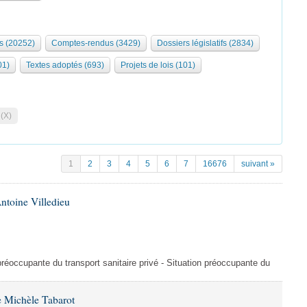
s (20252)
Comptes-rendus (3429)
Dossiers législatifs (2834)
01)
Textes adoptés (693)
Projets de lois (101)
 (X)
1
2
3
4
5
6
7
16676
suivant »
ntoine Villedieu
préoccupante du transport sanitaire privé - Situation préoccupante du
 Michèle Tabarot